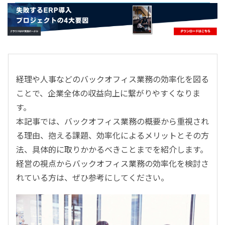
- すべて -
ERP
会計
経営／業績管理
サプライチェーン／生産管理
経理や人事などのバックオフィス業務の効率化を図る
CRM／営業支援／Eコマース
ことで、企業全体の収益向上に繋がりやすくなりま
DX（2025年の崖）／クラウドコンピューティング
す。
データ分析／BI
本記事では、バックオフィス業務の概要から重視され
ガバナンス／リスク管理
る理由、抱える課題、効率化によるメリットとその方
BPR／業務改善
法、具体的に取りかかるべきことまでを紹介します。
経営の視点からバックオフィス業務の効率化を検討さ
れている方は、ぜひ参考にしてください。