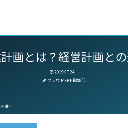
動画
セミナー
ブログ
特集
パートナー
業計画とは？経営計画との
2019.07.24
クラウドERP編集部
との違い