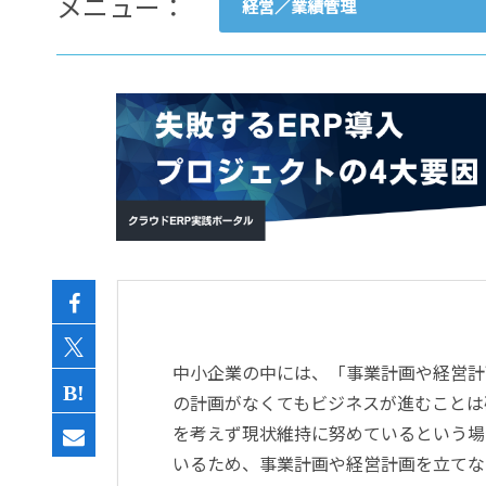
メニュー：
経営／業績管理
- すべて -
ERP
会計
経営／業績管理
サプライチェーン／生産管理
CRM／営業支援／Eコマース
DX（2025年の崖）／クラウド
データ分析／BI
ガバナンス／リスク管理
BPR／業務改善
中小企業の中には、「事業計画や経営計
の計画がなくてもビジネスが進むことは
を考えず現状維持に努めているという場
いるため、事業計画や経営計画を立てな