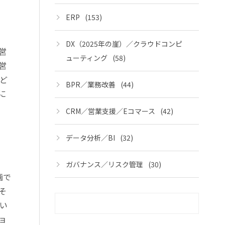
ERP
(153)
DX（2025年の崖）／クラウドコンピ
営
ューティング
(58)
営
ど
BPR／業務改善
(44)
に
CRM／営業支援／Eコマース
(42)
データ分析／BI
(32)
ガバナンス／リスク管理
(30)
画で
そ
い
ョ