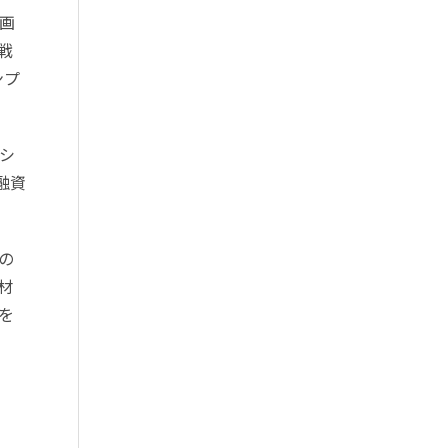
画
戦
ンプ
シ
融資
の
材
を