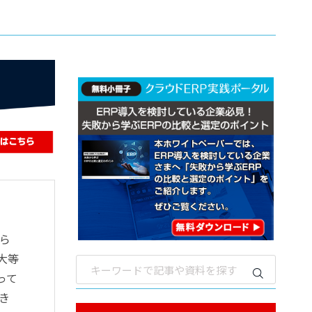
ら
大等
って
き