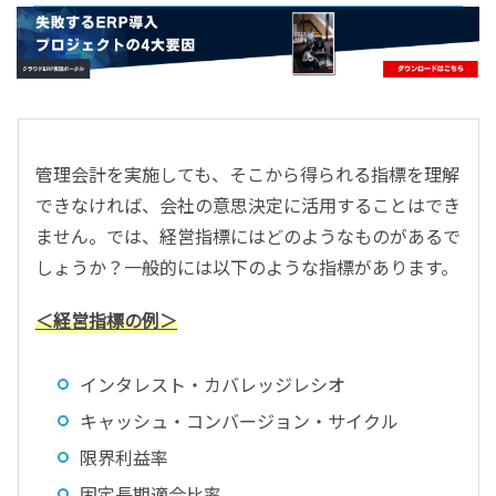
- すべて -
ERP
会計
経営／業績管理
サプライチェーン／生産管理
管理会計を実施しても、そこから得られる指標を理解
CRM／営業支援／Eコマース
できなければ、会社の意思決定に活用することはでき
DX（2025年の崖）／クラウドコンピューティング
ません。では、経営指標にはどのようなものがあるで
データ分析／BI
しょうか？一般的には以下のような指標があります。
ガバナンス／リスク管理
BPR／業務改善
＜経営指標の例＞
インタレスト・カバレッジレシオ
キャッシュ・コンバージョン・サイクル
限界利益率
固定長期適合比率