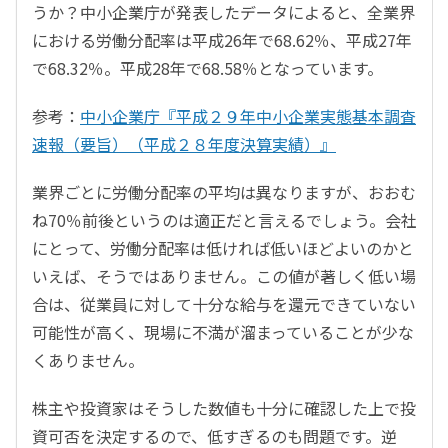
うか？中小企業庁が発表したデータによると、全業界
における労働分配率は平成26年で68.62％、平成27年
で68.32％。平成28年で68.58％となっています。
参考：
中小企業庁『平成２９年中小企業実態基本調査
速報（要旨）（平成２８年度決算実績）』
業界ごとに労働分配率の平均は異なりますが、おおむ
ね70％前後というのは適正だと言えるでしょう。会社
にとって、労働分配率は低ければ低いほどよいのかと
いえば、そうではありません。この値が著しく低い場
合は、従業員に対して十分な給与を還元できていない
可能性が高く、現場に不満が溜まっていることが少な
くありません。
株主や投資家はそうした数値も十分に確認した上で投
資可否を決定するので、低すぎるのも問題です。逆