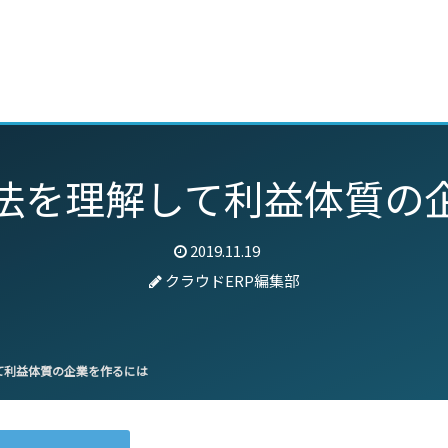
動画
セミナー
ブログ
特集
パートナー
法を理解して利益体質の
2019.11.19
クラウドERP編集部
て利益体質の企業を作るには