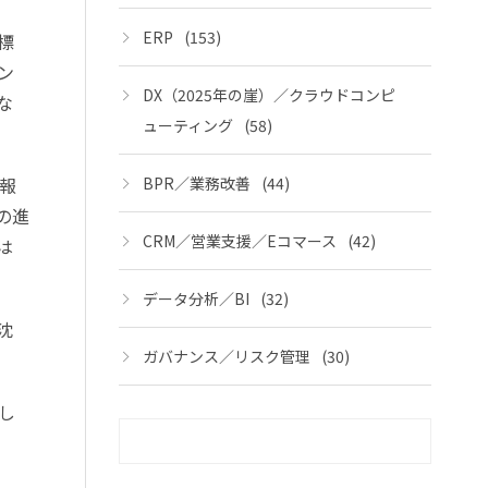
ERP
(153)
標
ン
DX（2025年の崖）／クラウドコンピ
な
ューティング
(58)
BPR／業務改善
(44)
報
の進
CRM／営業支援／Eコマース
(42)
は
データ分析／BI
(32)
沈
ガバナンス／リスク管理
(30)
し