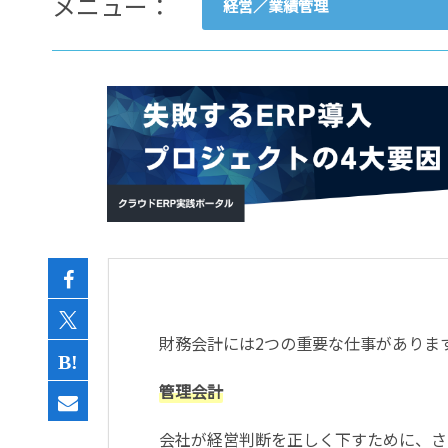
メニュー：
経営／業績管理
- すべて -
ERP
会計
経営／業績管理
サプライチェーン／生産管理
CRM／営業支援／Eコマース
DX（2025年の崖）／クラウド
データ分析／BI
ガバナンス／リスク管理
BPR／業務改善
財務会計には2つの重要な仕事がありま
管理会計
会社が経営判断を正しく下すために、さ