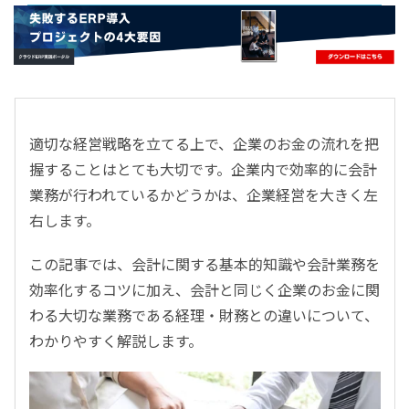
- すべて -
ERP
会計
経営／業績管理
サプライチェーン／生産管理
適切な経営戦略を立てる上で、企業のお金の流れを把
CRM／営業支援／Eコマース
握することはとても大切です。企業内で効率的に会計
DX（2025年の崖）／クラウドコンピューティング
業務が行われているかどうかは、企業経営を大きく左
データ分析／BI
右します。
ガバナンス／リスク管理
BPR／業務改善
この記事では、会計に関する基本的知識や会計業務を
効率化するコツに加え、会計と同じく企業のお金に関
わる大切な業務である経理・財務との違いについて、
わかりやすく解説します。