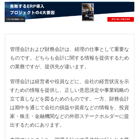
- すべて -
ERP
会計
経営／業績管理
サプライチェーン／生産管理
CRM／営業支援／Eコマース
管理会計および財務会計は、経理の仕事として重要な
ものです。どちらも会計に関する情報を提供するため
DX（2025年の崖）／クラウドコンピューティング
の業務ですが、提供先が違います。
データ分析／BI
ガバナンス／リスク管理
管理会計は経営者や役員などに、会社の経営状況を示
BPR／業務改善
すための情報を提供し、正しい意思決定や事業戦略の
立て直しなどを図るためのものです。一方、財務会計
は期中を通じて会社の損益や資産などの情報を、投資
家・株主・金融機関などの外部ステークホルダーに提
出するためにあります。