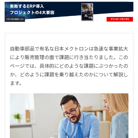
- すべて -
ERP
会計
経営／業績管理
サプライチェーン／生産管理
自動車部品で有名な日本メクトロンは急速な事業拡大
CRM／営業支援／Eコマース
により販売管理の面で課題に行き当たりました。この
DX（2025年の崖）／クラウドコンピューティング
ページでは、具体的にどのような課題にぶつかったの
データ分析／BI
か、どのように課題を乗り越えたのかについて解説し
ガバナンス／リスク管理
ます。
BPR／業務改善