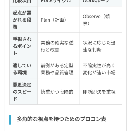
比較項目
PDCAサイクル
OODAループ
起点が置
Observe（観
かれる段
Plan（計画）
察）
階
重視され
業務の確実な遂
状況に応じた迅
るポイン
行と改善
速な判断
ト
適してい
前例がある定型
不確実性が高く
る環境
業務や品質管理
変化が速い市場
意思決定
のスピー
慎重かつ段階的
即断即決を重視
ド
多角的な視点を持つためのプロコン表