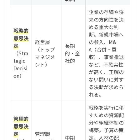
企業の存続や将
来の方向性を決
める重大な判
戦略的
断。新規市場へ
意思決
経営層
の参入、M&
定
長期
（トップ
A（合併・買
（Stra
的・全
マネジメ
収）、事業撤退
tegic
社的
ント）
など、不確実性
Decisi
が高く、正解の
on）
ない問いに対す
る決断が求めら
れる。
戦略を実行に移
すための資源配
管理的
分や組織体制の
意思決
構築。予算の策
定
管理職
中期
定、人材の配