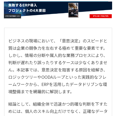
- すべて -
ERP
会計
経営／業績管理
サプライチェーン／生産管理
ビジネスの現場において、「意思決定」のスピードと
CRM／営業支援／Eコマース
質は企業の競争力を左右する極めて重要な要素です。
DX（2025年の崖）／クラウドコンピューティング
しかし、情報の分断や属人的な業務プロセスにより、
データ分析／BI
判断が遅れたり誤ったりするケースは少なくありませ
ガバナンス／リスク管理
ん。本記事では、意思決定を阻害する原因を紐解き、
BPR／業務改善
ロジックツリーやOODAループといった実践的なフレ
ームワークから、ERPを活用したデータドリブンな環
境整備までを網羅的に解説します。
結論として、組織全体で迅速かつ的確な判断を下すた
めには、個人のスキル向上だけでなく、正確なデータ