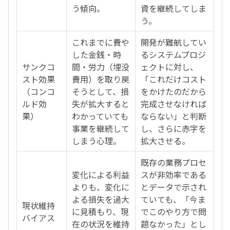
う傾向。
資を継続してしま
う。
これまでに費や
開発が難航してい
した金銭・時
るシステムプロジ
サンクコ
間・労力（埋没
ェクトに対し、
スト効果
費用）を取り戻
「これだけコスト
（コンコ
そうとして、損
をかけたのだから
ルド効
失が拡大すると
完成させなければ
果）
わかっていても
ならない」と判断
事業を継続して
し、さらに赤字を
しまう心理。
拡大させる。
既存の業務プロセ
変化による利益
スが非効率である
よりも、変化に
とデータで示され
よる損失を過大
ていても、「今ま
現状維持
に見積もり、現
でこのやり方で問
バイアス
在の状況を維持
題なかった」とし