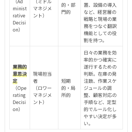
（Ad
（ミドル
的・部
置、設備の導入
minist
マネジメ
門的
など、経営層の
rative
ント）
戦略と現場の業
Decisi
務をつなぐ翻訳
on）
機能としての役
割を持つ。
日々の業務を効
率的かつ確実に
業務的
遂行するための
意思決
現場担当
判断。在庫の発
定
者
短期
注数、作業スケ
（Ope
（ロワー
的・局
ジュールの調
rating
マネジメ
所的
整、顧客対応の
Decisi
ント）
手順など、定型
on）
的でルール化し
やすい決定が多
い。