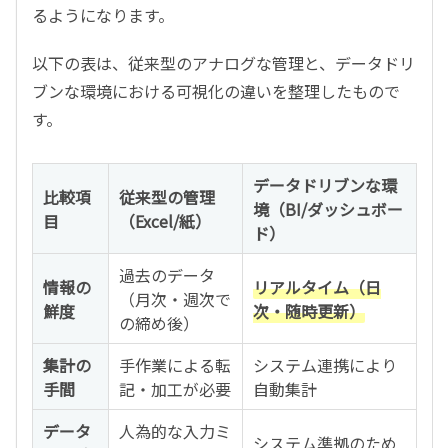
るようになります。
以下の表は、従来型のアナログな管理と、データドリ
ブンな環境における可視化の違いを整理したもので
す。
データドリブンな環
比較項
従来型の管理
境（BI/ダッシュボー
目
（Excel/紙）
ド）
過去のデータ
情報の
リアルタイム（日
（月次・週次で
鮮度
次・随時更新）
の締め後）
集計の
手作業による転
システム連携により
手間
記・加工が必要
自動集計
データ
人為的な入力ミ
システム準拠のため