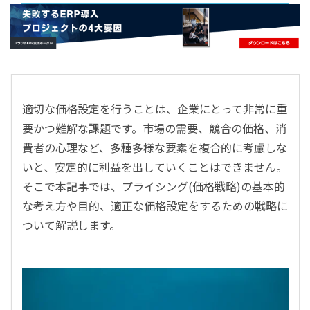
- すべて -
ERP
会計
経営／業績管理
サプライチェーン／生産管理
適切な価格設定を行うことは、企業にとって非常に重
CRM／営業支援／Eコマース
要かつ難解な課題です。市場の需要、競合の価格、消
DX（2025年の崖）／クラウドコンピューティング
費者の心理など、多種多様な要素を複合的に考慮しな
データ分析／BI
いと、安定的に利益を出していくことはできません。
ガバナンス／リスク管理
そこで本記事では、プライシング(価格戦略)の基本的
BPR／業務改善
な考え方や目的、適正な価格設定をするための戦略に
ついて解説します。