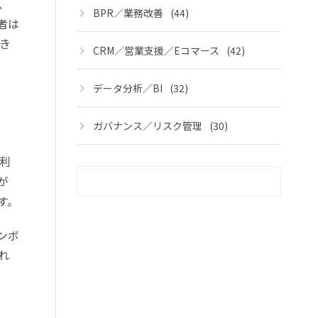
、
BPR／業務改善
(44)
者は
き
CRM／営業支援／Eコマース
(42)
データ分析／BI
(32)
ガバナンス／リスク管理
(30)
利
が
す。
ンボ
れ