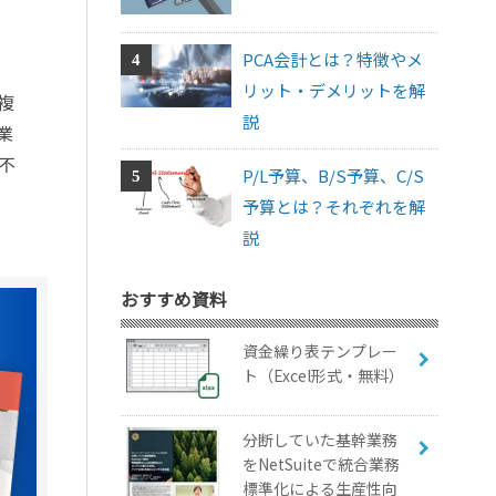
PCA会計とは？特徴やメ
リット・デメリットを解
複
説
業
不
P/L予算、B/S予算、C/S
予算とは？それぞれを解
説
おすすめ資料
資金繰り表テンプレー
ト（Excel形式・無料）
分断していた基幹業務
をNetSuiteで統合業務
標準化による生産性向