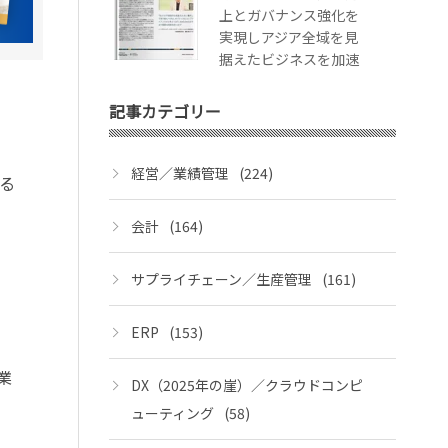
上とガバナンス強化を
実現しアジア全域を見
据えたビジネスを加速
記事カテゴリー
経営／業績管理
(224)
る
会計
(164)
サプライチェーン／生産管理
(161)
ERP
(153)
業
DX（2025年の崖）／クラウドコンピ
ューティング
(58)