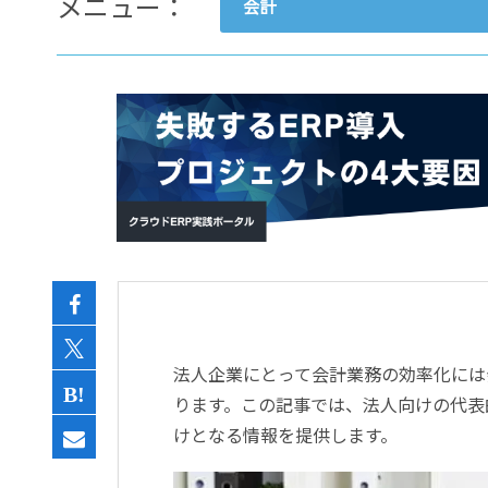
メニュー：
会計
- すべて -
ERP
会計
経営／業績管理
サプライチェーン／生産管理
CRM／営業支援／Eコマース
DX（2025年の崖）／クラウド
データ分析／BI
ガバナンス／リスク管理
BPR／業務改善
法人企業にとって会計業務の効率化には
ります。この記事では、法人向けの代表
けとなる情報を提供します。