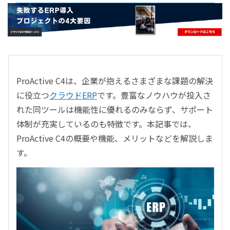
- すべて -
ERP
会計
経営／業績管理
サプライチェーン／生産管理
ProActive C4は、企業が抱えるさまざまな課題の解決
CRM／営業支援／Eコマース
に役立つ
クラウドERP
です。豊富なノウハウが投入さ
DX（2025年の崖）／クラウドコンピューティング
れた同ツールは機能性に優れるのみならず、サポート
データ分析／BI
体制が充実しているのも特徴です。本記事では、
ガバナンス／リスク管理
ProActive C4の概要や機能、メリットなどを解説しま
BPR／業務改善
す。