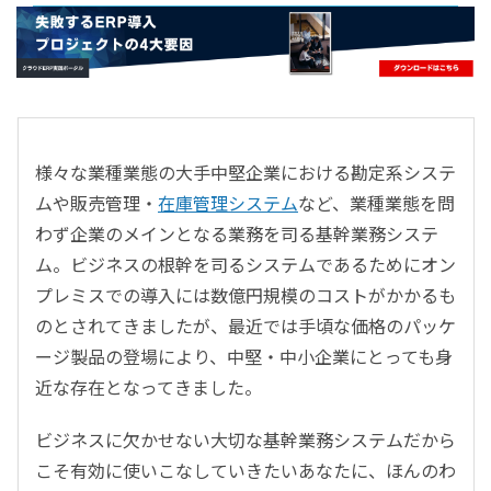
- すべて -
ERP
会計
経営／業績管理
サプライチェーン／生産管理
様々な業種業態の大手中堅企業における勘定系システ
CRM／営業支援／Eコマース
ムや販売管理・
在庫管理システム
など、業種業態を問
DX（2025年の崖）／クラウドコンピューティング
わず企業のメインとなる業務を司る基幹業務システ
データ分析／BI
ム。ビジネスの根幹を司るシステムであるためにオン
ガバナンス／リスク管理
プレミスでの導入には数億円規模のコストがかかるも
BPR／業務改善
のとされてきましたが、最近では手頃な価格のパッケ
ージ製品の登場により、中堅・中小企業にとっても身
近な存在となってきました。
ビジネスに欠かせない大切な基幹業務システムだから
こそ有効に使いこなしていきたいあなたに、ほんのわ