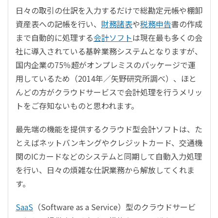
日々の取引の仕訳を入力するだけで総勘定元帳や棚卸
資産表への記帳を行い、
財務諸表
や
税務申告
書の作成
まで自動的に処理する
会計ソフト
は現在最も多くの会
社に導入されている基幹業務システムとなりますが、
国内企業の75％超がオンプレミスのパッケージで運
用しているため（2014年／矢野研究所調べ）、ほと
んどの方がクラウドサービスで会計処理を行うメリッ
トをご存知ないものと思われます。
最先端の機能を提供するクラウド型会計ソフトは、た
とえばネットバンキングやクレジットカード、交通機
関のICカードなどのシステムと同期して自動入力処理
を行い、日々の煩雑な仕訳業務から解放してくれま
す。
SaaS
（Software as a Service）型のクラウドサービ