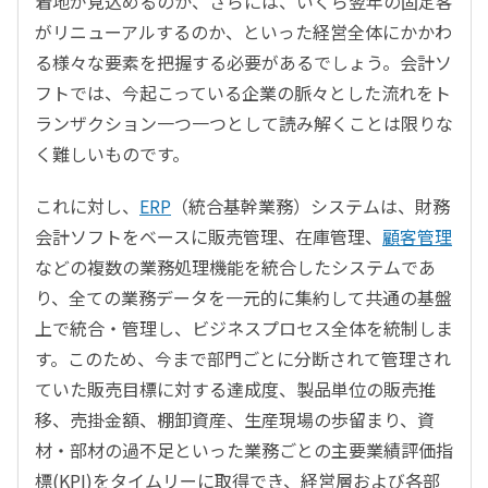
着地が見込めるのか、さらには、いくら翌年の固定客
がリニューアルするのか、といった経営全体にかかわ
る様々な要素を把握する必要があるでしょう。会計ソ
フトでは、今起こっている企業の脈々とした流れをト
ランザクション一つ一つとして読み解くことは限りな
く難しいものです。
これに対し、
ERP
（統合基幹業務）システムは、財務
会計ソフトをベースに販売管理、在庫管理、
顧客管理
などの複数の業務処理機能を統合したシステムであ
り、全ての業務データを一元的に集約して共通の基盤
上で統合・管理し、ビジネスプロセス全体を統制しま
す。このため、今まで部門ごとに分断されて管理され
ていた販売目標に対する達成度、製品単位の販売推
移、売掛金額、棚卸資産、生産現場の歩留まり、資
材・部材の過不足といった業務ごとの主要業績評価指
標(KPI)をタイムリーに取得でき、経営層および各部