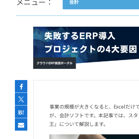
メニュー：
会計
- すべて -
ERP
会計
経営／業績管理
サプライチェーン／生産管理
CRM／営業支援／Eコマース
DX（2025年の崖）／クラウド
データ分析／BI
ガバナンス／リスク管理
BPR／業務改善
事業の規模が大きくなると、Excelだ
が、会計ソフトです。本記事では、スタ
王」について解説します。