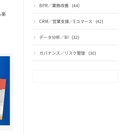
BPR／業務改善
(44)
も楽
CRM／営業支援／Eコマース
(42)
データ分析／BI
(32)
ガバナンス／リスク管理
(30)