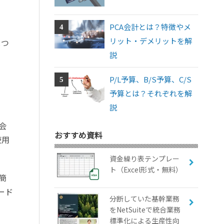
PCA会計とは？特徴やメ
リット・デメリットを解
とつ
説
P/L予算、B/S予算、C/S
予算とは？それぞれを解
説
会
おすすめ資料
使用
資金繰り表テンプレー
ト（Excel形式・無料）
簡
ード
分断していた基幹業務
をNetSuiteで統合業務
標準化による生産性向