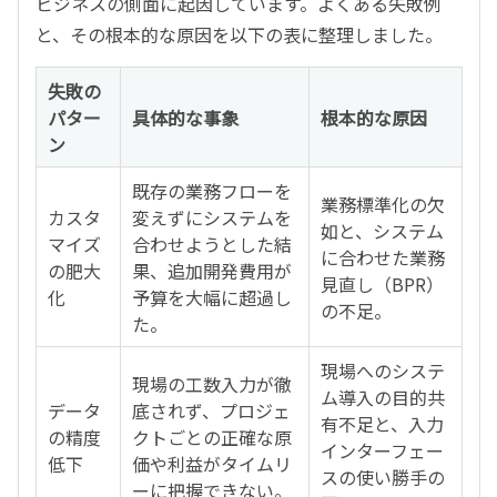
ビジネスの側面に起因しています。よくある失敗例
と、その根本的な原因を以下の表に整理しました。
失敗の
パター
具体的な事象
根本的な原因
ン
既存の業務フローを
業務標準化の欠
カスタ
変えずにシステムを
如と、システム
マイズ
合わせようとした結
に合わせた業務
の肥大
果、追加開発費用が
見直し（BPR）
化
予算を大幅に超過し
の不足。
た。
現場へのシステ
現場の工数入力が徹
ム導入の目的共
データ
底されず、プロジェ
有不足と、入力
の精度
クトごとの正確な原
インターフェー
低下
価や利益がタイムリ
スの使い勝手の
ーに把握できない。