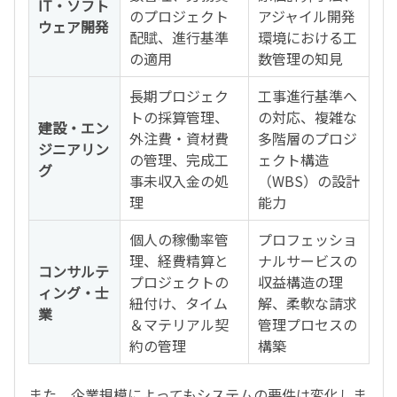
IT・ソフト
のプロジェクト
アジャイル開発
ウェア開発
配賦、進行基準
環境における工
の適用
数管理の知見
長期プロジェク
工事進行基準へ
トの採算管理、
の対応、複雑な
建設・エン
外注費・資材費
多階層のプロジ
ジニアリン
の管理、完成工
ェクト構造
グ
事未収入金の処
（WBS）の設計
理
能力
個人の稼働率管
プロフェッショ
理、経費精算と
ナルサービスの
コンサルテ
プロジェクトの
収益構造の理
ィング・士
紐付け、タイム
解、柔軟な請求
業
＆マテリアル契
管理プロセスの
約の管理
構築
また、企業規模によってもシステムの要件は変化しま