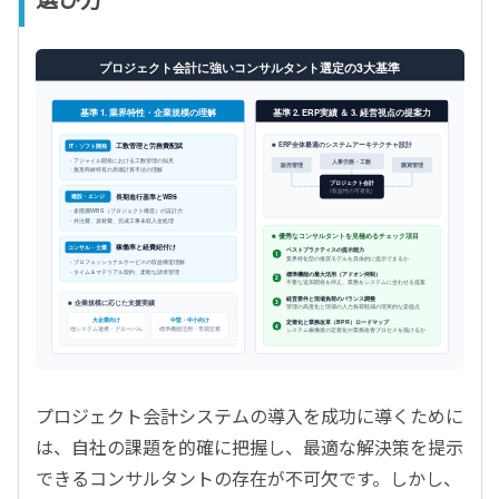
プロジェクト会計に強いコンサルタント選定の3大基準
基準 1. 業界特性・企業規模の理解
基準 2. ERP実績 ＆ 3. 経営視点の提案力
■ ERP全体最適のシステムアーキテクチャ設計
IT・ソフト開発
工数管理と労務費配賦
・アジャイル開発における工数管理の知見
人事労務・工数
販売管理
購買管理
・無形商材特有の原価計算手法の理解
プロジェクト会計
(収益性の可視化)
建設・エンジ
長期進行基準とWBS
・多階層WBS（プロジェクト構造）の設計力
・外注費、資材費、完成工事未収入金処理
■ 優秀なコンサルタントを見極めるチェック項目
コンサル・士業
稼働率と経費紐付け
ベストプラクティスの提示能力
1
業界特化型の推奨モデルを具体的に提示できるか
・プロフェッショナルサービスの収益構造理解
・タイム＆マテリアル契約、柔軟な請求管理
標準機能の最大活用（アドオン抑制）
2
不要な追加開発を抑え、業務をシステムに合わせる提案
経営要件と現場負荷のバランス調整
■ 企業規模に応じた支援実績
3
管理の高度化と現場の入力負荷軽減の現実的な妥協点
大企業向け
中堅・中小向け
定着化と業務改革（BPR）ロードマップ
4
他システム連携・グローバル
標準機能活用・早期定着
システム稼働後の定着化や業務改善プロセスを描けるか
プロジェクト会計システムの導入を成功に導くために
は、自社の課題を的確に把握し、最適な解決策を提示
できるコンサルタントの存在が不可欠です。しかし、