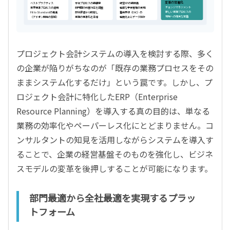
変革の定着化
ベストプラクティス
全社プロセスの再構築
経営KPIの再定義
チェンジマネジメント
業界標準プロセスの適用
部門間の利害対立を調整
精緻な予実管理の実現
新しい業務プロセスの
Fit to Standardの推進
部分最適から脱却し
着地予想（EAC）の
現場への確実な定着
（アドオン開発の抑制）
業務の標準化を主導
精度向上とデータ設計
プロジェクト会計システムの導入を検討する際、多く
の企業が陥りがちなのが「既存の業務プロセスをその
ままシステム化するだけ」という罠です。しかし、プ
ロジェクト会計に特化したERP（Enterprise
Resource Planning）を導入する真の目的は、単なる
業務の効率化やペーパーレス化にとどまりません。コ
ンサルタントの知見を活用しながらシステムを導入す
ることで、企業の経営基盤そのものを強化し、ビジネ
スモデルの変革を後押しすることが可能になります。
部門最適から全社最適を実現するプラッ
トフォーム