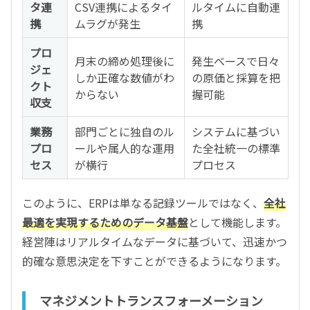
タ連
CSV連携によるタイ
ルタイムに自動連
携
ムラグが発生
携
プロ
月末の締め処理後に
発生ベースで日々
ジェ
しか正確な数値がわ
の原価と採算を把
クト
からない
握可能
収支
業務
部門ごとに独自のル
システムに基づい
プロ
ールや属人的な運用
た全社統一の標準
セス
が横行
プロセス
このように、ERPは単なる記録ツールではなく、
全社
最適を実現するためのデータ基盤
として機能します。
経営陣はリアルタイムなデータに基づいて、迅速かつ
的確な意思決定を下すことができるようになります。
マネジメントトランスフォーメーション