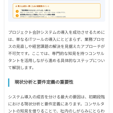
⚠️ 導入を成功へ導くための最重要ポイント
「現状業務のそのままシステム化」を避ける
1
業務フロー自体の見直し（BPR）を伴う、あるべき姿（To-Be）の定義が不可欠。
経営層を巻き込んだ強固なプロジェクト体制の構築
2
部門間のデータ連携や収益認識基準の変更には、トップダウンの意思決定が必要。
プロジェクト会計システムの導入を成功させるために
は、単なるITツールの導入にとどまらず、業務プロセ
スの見直しや経営課題の解決を見据えたアプローチが
不可欠です。ここでは、専門的な知見を持つコンサル
タントを活用しながら進める具体的なステップについ
て解説します。
現状分析と要件定義の重要性
システム導入の成否を分ける最大の要因は、初期段階
における現状分析と要件定義にあります。コンサルタ
ントの知見を借りることで、社内のしがらみにとらわ