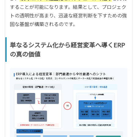
することが可能になります。結果として、プロジェク
トの透明性が高まり、迅速な経営判断を下すための強
固な基盤が構築されるのです。
単なるシステム化から経営変革へ導くERP
の真の価値
ERP導入による経営変革：部門最適から全社最適へのシフト
単なるシステム化（サイロ化）を防ぎ、コンサルタントの知見とデータ一元化で利益創出の基盤を築く
ERP導入環境：全社最適
従来の環境：部門最適（サイロ化）
リアルタイム自動連携
営業部門
プロジェクト現場
SFA / CRM
表計算ソフト
顧客・案件管理
進捗・個別管理
プロジェクト会計対応ERP
VS
【一元管理プラットフォーム】
売上・請求
引合・受注
プロジェクト
経理部門
要員計画
進捗・工数
財務会計
財務会計システム
独立した入金管理
手作業の転記・データのタイムラグ・不透明な収支
日々の原価・採算の可視化 ＆ 迅速な経営意思決定
コンサルタントの支援価値