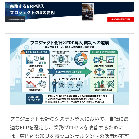
- すべて -
ERP
会計
経営／業績管理
サプライチェーン／生産管理
CRM／営業支援／Eコマース
DX（2025年の崖）／クラウドコンピューティング
データ分析／BI
ガバナンス／リスク管理
BPR／業務改善
プロジェクト会計のシステム導入において、自社に最
適なERPを選定し、業務プロセスを改善するために
は、専門的な知見を持つコンサルタントの活用が不可