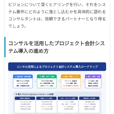
ビジョンについて深くヒアリングを行い、それをシス
テム要件にどのように落とし込むかを具体的に語れる
コンサルタントは、信頼できるパートナーとなり得る
でしょう。
コンサルを活用したプロジェクト会計シス
テム導入の進め方
コンサル活用によるプロジェクト会計システム導入ロードマップ
1. 現状分析・要件定義
2. 選定・RFP・計画
3. 設計・開発・テスト
4. 移行・教育・定着
業務プロセスの可視化
FIT/GAP分析の実施
パラメータ・詳細設計
マスタ移行・教育
As-Is / To-Be分析
RFP（提案依頼書）作成
システム構築・開発
本稼働・初期対応
機能・非機能要件定義
全体ロードマップ策定
ユーザー受入テスト(UAT)
継続的な効果測定
💡 導入プロセスにおけるコンサルタントの役割
客観的な課題抽出
最適なシステム選定
PMO・プロジェクト推進
業務定着・BPR推進
・しがらみのない分析
・FIT/GAP分析の主導
・ベンダーとの調整
・移行戦略の立案
・他社事例の適用
・RFP作成の高度化
・進捗、課題、リスク管理
・マニュアル整備支援
・To-Beモデルの提示
・マルチベンダー評価
・テスト計画の策定
・新業務フローの定着
・業務適合性の検証
・コスト妥当性の検証
・品質管理の徹底
・継続的な改善提案