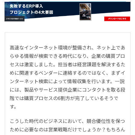
- すべて -
ERP
会計
経営／業績管理
サプライチェーン／生産管理
高速なインターネット環境が整備され、ネット上であ
CRM／営業支援／Eコマース
らゆる情報が検索できる時代になり、企業の購買プロ
DX（2025年の崖）／クラウドコンピューティング
セスは激変しました。担当者は経営課題を解決するた
データ分析／BI
めに関連するベンダーに連絡するのではなく、まずイ
ガバナンス／リスク管理
ンターネット検索によって情報収集を行います。一説
BPR／業務改善
には、製品やサービス提供企業にコンタクトを取る段
階では購買プロセスの6割方が完了しているそうで
す。
こうした時代のビジネスにおいて、競合優位性を保つ
ために必要なのは営業戦略だけでしょうか？もちろん