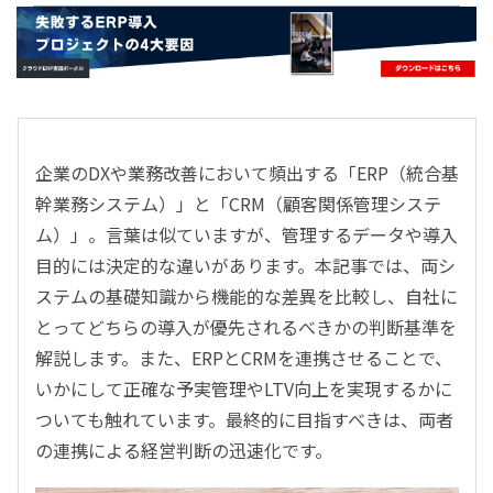
- すべて -
ERP
会計
経営／業績管理
サプライチェーン／生産管理
企業のDXや業務改善において頻出する「ERP（統合基
CRM／営業支援／Eコマース
幹業務システム）」と「CRM（顧客関係管理システ
DX（2025年の崖）／クラウドコンピューティング
ム）」。言葉は似ていますが、管理するデータや導入
データ分析／BI
目的には決定的な違いがあります。本記事では、両シ
ガバナンス／リスク管理
ステムの基礎知識から機能的な差異を比較し、自社に
BPR／業務改善
とってどちらの導入が優先されるべきかの判断基準を
解説します。また、ERPとCRMを連携させることで、
いかにして正確な予実管理やLTV向上を実現するかに
ついても触れています。最終的に目指すべきは、両者
の連携による経営判断の迅速化です。