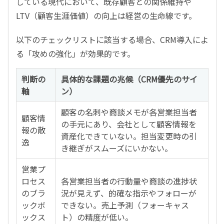
している現代において、既存顧客との関係維持や
LTV（顧客生涯価値）の向上は経営の生命線です。
以下のチェックリストに該当する場合、CRM導入によ
る「攻めの強化」が効果的です。
判断の
具体的な課題の兆候（CRM優先のサイ
軸
ン）
顧客の名刺や商談メモが各営業担当者
顧客情
の手元にあり、会社として顧客情報を
報の散
資産化できていない。担当変更時の引
逸
き継ぎがスムーズにいかない。
営業プ
ロセス
各営業担当者の行動量や商談の進捗状
のブラ
況が見えず、的確な指示やフォローが
ックボ
できない。売上予測（フォーキャス
ックス
ト）の精度が低い。