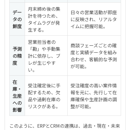
月末締め後の集
デー
日々の営業活動が即座
計を待つため、
タの
に反映され、リアルタ
タイムラグが発
鮮度
イムに把握可能。
生する。
営業担当者の
商談フェーズごとの確
予測
「勘」や手動集
度と実績データを組み
の精
計に依存し、ブ
合わせ、客観的な予測
度
レが生じやす
が可能。
い。
在
受注確定後に手
受注確度の高い案件情
庫・
配するため、欠
報を元に、先行して在
生産
品や過剰在庫の
庫確保や生産計画の調
への
リスクがある。
整が可能。
影響
このように、ERPとCRMの連携は、過去・現在・未来