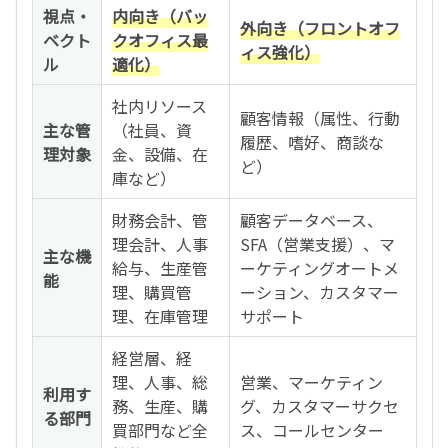
視点・
内向き（バッ
外向き（フロントオフ
ベクト
クオフィス最
ィス強化）
ル
適化）
社内リソース
顧客情報（属性、行動
主な管
（社員、資
履歴、嗜好、商談な
理対象
金、設備、在
ど）
庫など）
財務会計、管
顧客データベース、
理会計、人事
SFA（営業支援）、マ
主な機
給与、生産管
ーケティングオートメ
能
理、購買管
ーション、カスタマー
理、在庫管理
サポート
経営層、経
理、人事、総
営業、マーケティン
利用す
務、生産、購
グ、カスタマーサクセ
る部門
買部門など全
ス、コールセンター