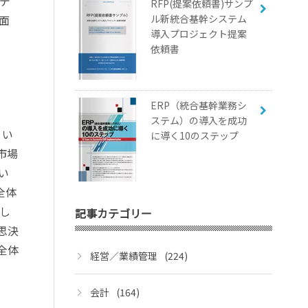
。デ
RFP(提案依頼書)サンプ
面
ル新統合基幹システム
導入プロジェクト提案
依頼書
ERP（統合基幹業務シ
ステム）の導入を成功
とい
に導く10のステップ
市場
い
全体
し
記事カテゴリー
思決
全体
経営／業績管理
(224)
会計
(164)