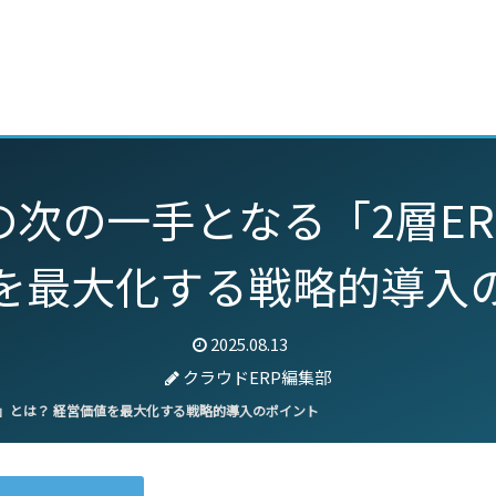
動画
セミナー
ブログ
特集
パートナー
の次の一手となる「2層ER
を最大化する戦略的導入
2025.08.13
クラウドERP編集部
P」とは？ 経営価値を最大化する戦略的導入のポイント