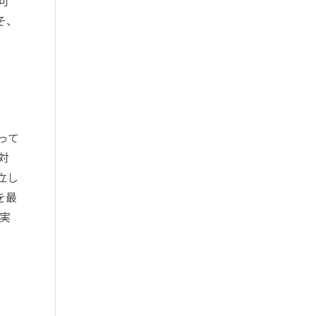
可
そ、
って
対
立し
を最
実