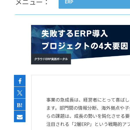
メニュー：
ERP
- すべて -
ERP
会計
経営／業績管理
サプライチェーン／生産管理
CRM／営業支援／Eコマース
DX（2025年の崖）／クラウド
データ分析／BI
ガバナンス／リスク管理
BPR／業務改善
事業の急成長は、経営者にとって喜ばし
ます。部門間の情報分断、海外拠点や子
らの課題は、成長の勢いを鈍化させる要
注目される「2層ERP」という戦略的