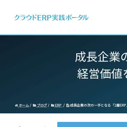
ERPとは
成長企業
経営価値
ホーム
ブログ
ERP
成長企業の次の一手となる「2層ER