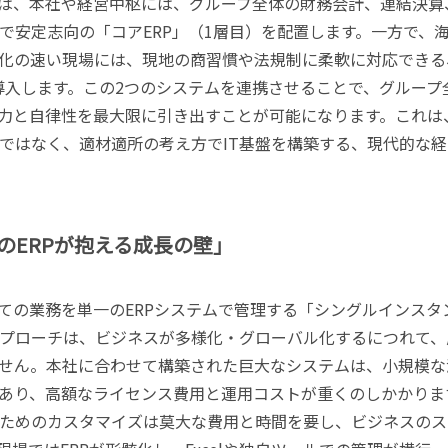
は、本社や経営中枢には、グループ全体の財務会計、連結決算
で安定志向の「コアERP」（1層目）を配置します。一方で、
化の速い現場には、現地の商習慣や法規制に柔軟に対応できる
を導入します。この2つのシステムを連携させることで、グループ
力と自律性を最大限に引き出すことが可能になります。これは
ではなく、適材適所の考え方でIT基盤を構築する、現代的な経
のERPが抱える成長の壁」
ての業務を単一のERPシステムで管理する「シングルインスタ
プローチは、ビジネスが多様化・グローバル化するにつれて、
せん。本社に合わせて構築された巨大なシステムは、小規模な
あり、高額なライセンス費用と運用コストが重くのしかかりま
ためのカスタマイズは莫大な費用と時間を要し、ビジネスのス