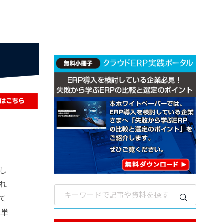
し
れ
て
は単