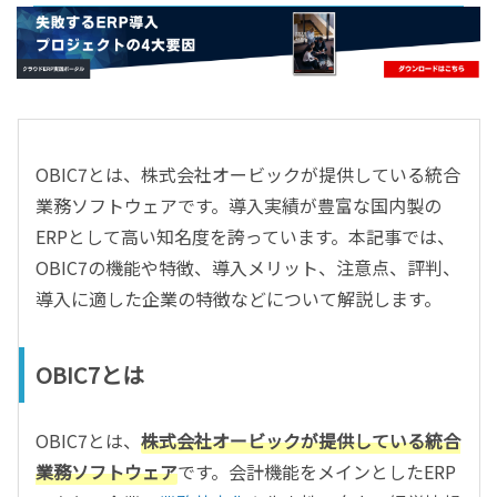
- すべて -
ERP
会計
経営／業績管理
サプライチェーン／生産管理
OBIC7とは、株式会社オービックが提供している統合
CRM／営業支援／Eコマース
業務ソフトウェアです。導入実績が豊富な国内製の
DX（2025年の崖）／クラウドコンピューティング
ERPとして高い知名度を誇っています。本記事では、
データ分析／BI
OBIC7の機能や特徴、導入メリット、注意点、評判、
ガバナンス／リスク管理
導入に適した企業の特徴などについて解説します。
BPR／業務改善
OBIC7とは
OBIC7とは、
株式会社オービックが提供している統合
業務ソフトウェア
です。会計機能をメインとしたERP