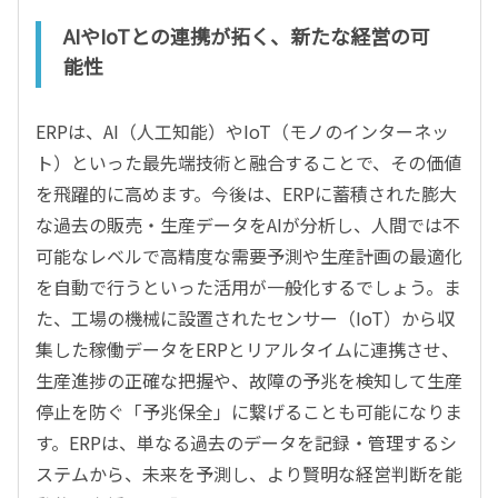
AIやIoTとの連携が拓く、新たな経営の可
能性
ERPは、AI（人工知能）やIoT（モノのインターネッ
ト）といった最先端技術と融合することで、その価値
を飛躍的に高めます。今後は、ERPに蓄積された膨大
な過去の販売・生産データをAIが分析し、人間では不
可能なレベルで高精度な需要予測や生産計画の最適化
を自動で行うといった活用が一般化するでしょう。ま
た、工場の機械に設置されたセンサー（IoT）から収
集した稼働データをERPとリアルタイムに連携させ、
生産進捗の正確な把握や、故障の予兆を検知して生産
停止を防ぐ「予兆保全」に繋げることも可能になりま
す。ERPは、単なる過去のデータを記録・管理するシ
ステムから、未来を予測し、より賢明な経営判断を能