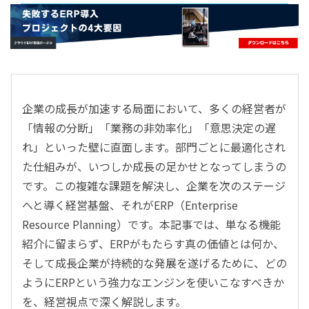
- すべて -
ERP
会計
経営／業績管理
サプライチェーン／生産管理
企業の成長が加速する局面において、多くの経営者が
CRM／営業支援／Eコマース
「情報の分断」「業務の非効率化」「意思決定の遅
DX（2025年の崖）／クラウドコンピューティング
れ」といった壁に直面します。部門ごとに最適化され
データ分析／BI
た仕組みが、いつしか成長の足かせとなってしまうの
ガバナンス／リスク管理
です。この複雑な課題を解決し、企業を次のステージ
BPR／業務改善
へと導く経営基盤、それがERP（Enterprise
Resource Planning）です。本記事では、単なる機能
紹介に留まらず、ERPがもたらす真の価値とは何か、
そして成長企業が持続的な発展を遂げるために、どの
ようにERPという強力なエンジンを使いこなすべきか
を、経営視点で深く解説します。