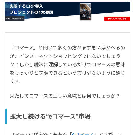
- すべて -
ERP
会計
経営／業績管理
サプライチェーン／生産管理
「コマース」と聞いて多くの方がまず思い浮かべるの
CRM／営業支援／Eコマース
が、インターネットショッピングではないでしょう
DX（2025年の崖）／クラウドコンピューティング
か？しかし曖昧に理解しているだけでコマースの意味
データ分析／BI
をしっかりと説明できるという方は少ないように感じ
ガバナンス／リスク管理
ます。
BPR／業務改善
果たしてコマースの正しい意味とは何でしょうか？
拡大し続ける“eコマース”市場
コマースの代表各でもある「
eコマース
」ですが、こ