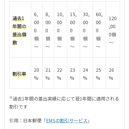
6,
8,
10,
15,
30,
60,
過去1
120
00
00
00
00
00
00
年間の
,00
0
0
0
0
0
0
差出個
0個
個
個
個
個
個
個
数
～
～
～
～
～
～
～
20
21
22
23
24
25
26
割引率
%
%
%
%
%
%
%
※
過去1年間の差出実績に応じて翌1年間に適用される
割引です
引用：日本郵便「
EMSの割引サービス
」