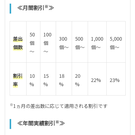
※
≪月間割引
≫
50
100
差出
300
500
1,000
5,000
個
個
個数
個～
個～
個～
個～
～
～
割引
10
15
18
20
22%
23%
率
%
%
%
%
※
1ヵ月の差出数に応じて適用される割引です
※
≪年間実績割引
≫