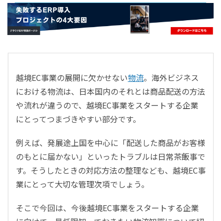
- すべて -
ERP
会計
経営／業績管理
サプライチェーン／生産管理
越境EC事業の展開に欠かせない
物流
。海外ビジネス
CRM／営業支援／Eコマース
における物流は、日本国内のそれとは商品配送の方法
DX（2025年の崖）／クラウドコンピューティング
や流れが違うので、越境EC事業をスタートする企業
データ分析／BI
にとってつまづきやすい部分です。
ガバナンス／リスク管理
BPR／業務改善
例えば、発展途上国を中心に「配送した商品がお客様
のもとに届かない」といったトラブルは日常茶飯事で
す。そうしたときの対応方法の整理なども、越境EC事
業にとって大切な管理次項でしょう。
そこで今回は、今後越境EC事業をスタートする企業