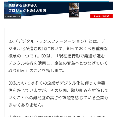
- すべて -
ERP
会計
経営／業績管理
サプライチェーン／生産管理
DX（デジタルトランスフォーメーション）とは、デ
CRM／営業支援／Eコマース
ジタル化が進む現代において、知っておくべき重要な
DX（2025年の崖）／クラウドコンピューティング
概念の一つです。DXは、「現在進行形で発達が進む
データ分析／BI
デジタル技術を活用し、企業の変革へとつなげていく
ガバナンス／リスク管理
取り組み」のことを指します。
BPR／業務改善
DXについては多くの企業がデジタル化に伴って重要
性を感じていますが、その反面、取り組みを推進して
いくことへの難易度の高さや課題を感じている企業も
少なくありません。