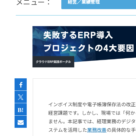
メニュー：
経営／業績管理
- すべて -
ERP
会計
経営／業績管理
サプライチェーン／生産管理
CRM／営業支援／Eコマース
DX（2025年の崖）／クラウド
データ分析／BI
ガバナンス／リスク管理
BPR／業務改善
インボイス制度や電子帳簿保存法の改正
経営課題です。しかし、現場では「何か
ません。本記事では、経理業務のデジタ
ステムを活用した
業務改善
の具体的な手