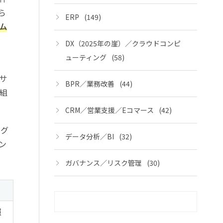
ら
ERP
(149)
ム
DX（2025年の崖）／クラウドコンピ
ューティング
(58)
サ
BPR／業務改善
(44)
組
CRM／営業支援／Eコマース
(42)
ログ
データ分析／BI
(32)
ン
ガバナンス／リスク管理
(30)
照