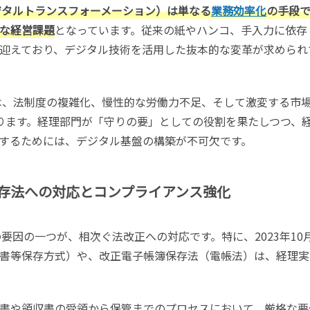
ジタルトランスフォーメーション）は単なる
業務効率化
の手段
な経営課題
となっています。従来の紙やハンコ、手入力に依存
迎えており、デジタル技術を活用した抜本的な変革が求められ
は、法制度の複雑化、慢性的な労働力不足、そして激変する市
ります。経理部門が「守りの要」としての役割を果たしつつ、
するためには、デジタル基盤の構築が不可欠です。
存法への対応とコンプライアンス強化
要因の一つが、相次ぐ法改正への対応です。特に、2023年10
書等保存方式）や、改正電子帳簿保存法（電帳法）は、経理実
書や領収書の受領から保管までのプロセスにおいて、厳格な要