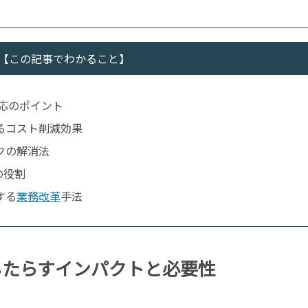
【この記事でわかること】
応のポイント
るコスト削減効果
クの解消法
の役割
する
業務改革
手法
もたらすインパクトと必要性