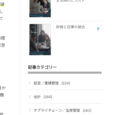
よる隠れたコスト
では
し
て
財務と在庫の統合
場環
経営
記事カテゴリー
経営／業績管理
(224)
月か
務
会計
(164)
サプライチェーン／生産管理
(161)
件