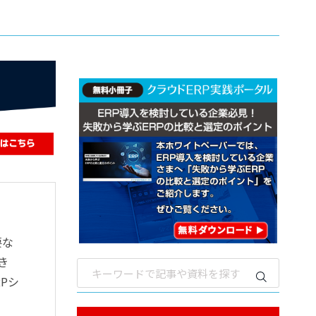
要な
き
Pシ