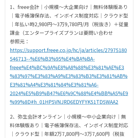
1、freee会計｜小規模～大企業向け｜無料体験版あり
｜電子帳簿保存法、インボイス制度対応｜クラウド型
｜年払い時2,980円～3万9,780円/月（税抜き）＋従量
課金（エンタープライズプランは要問い合わせ
参照元：
https://support.freee.co.jp/hc/ja/articles/27975180
546713--%E6%B3%95%E4%BA%BA-
freee%E4%BC%9A%E8%A8%88%E3%81%AE%E3
%83%97%E3%83%A9%E3%83%B3%E3%81%AB%
E3%81%A4%E3%81%84%E3%81%A6-
2024%E5%B9%B47%E6%9C%88%E4%BB%A5%E9
%99%8D#h_01HP5VNJRD6EDYFYK51TD5WAA2
2、弥生会計オンライン｜小規模～中小企業向け｜無
料体験版あり｜電子帳簿保存法、インボイス制度対応
｜クラウド型｜年額2万7,800円～3万7,600円（税抜