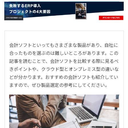
- すべて -
ERP
会計
経営／業績管理
サプライチェーン／生産管理
会計ソフトといってもさまざまな製品があり、自社に
CRM／営業支援／Eコマース
合ったものを選ぶのは難しいところがあります。この
DX（2025年の崖）／クラウドコンピューティング
記事を読むことで、会計ソフトを比較する際に見るべ
データ分析／BI
きポイントや、クラウド型とオンプレミス型の違いな
ガバナンス／リスク管理
どが分かります。おすすめの会計ソフトも紹介してい
BPR／業務改善
ますので、ぜひ製品選定の参考にしてください。