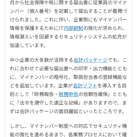
月から社会保障や税に関する届出書に従業員のマイナ
ンバー（個人番号）を記載して提出することが義務づ
けられました。これに伴い、企業側にもマイナンバー
情報を保護するためにIT
内部統制
の強化が求められ、
情報漏えいを回避するセキュリティシステムの拡充が
加速しています。
中小企業の大多数が活用する
会計パッケージ
でも、こ
れに合わせて必要な届出書への印字・出力機能ととも
に、マイナンバーの暗号化、取扱担当者の登録機能な
どを追加しています。企業が
会計ソフト
を導入する目
的として「財務報告・
税務申告
の信頼性確保」ととも
に「法令を遵守した適正な記帳」がありますので、ま
ずは会計パッケージの面目躍如といったところです。
しかし、マイナンバー制度への対応でセキュリティ機
能の強化を進めるあまり、各業務プロセスにおいて確