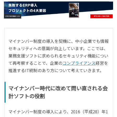
- すべて -
ERP
会計
経営／業績管理
サプライチェーン／生産管理
マイナンバー制度の導入を契機に、中小企業でも情報
CRM／営業支援／Eコマース
セキュリティへの意識が向上しています。ここでは、
DX（2025年の崖）／クラウドコンピューティング
業務支援ソフトに求められるセキュリティ機能につい
データ分析／BI
て再考察することで、企業の
コンプライアンス
経営を
ガバナンス／リスク管理
推進するIT統制のあり方について考えていきます。
BPR／業務改善
マイナンバー時代に改めて問い直される会
計ソフトの役割
マイナンバー制度の導入により、2016（平成28）年1