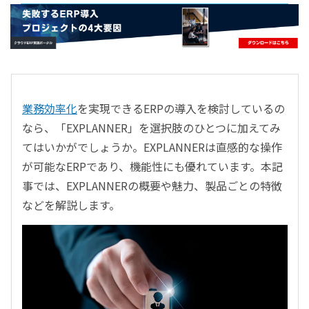
- すべて -
ERP
会計
経営／業績管理
サプライチェーン／生産管理
業務効率化
を実現できるERPの導入を検討しているの
CRM／営業支援／Eコマース
なら、「EXPLANNER」を選択肢のひとつに加えてみ
DX（2025年の崖）／クラウドコンピューティング
てはいかがでしょうか。EXPLANNERは直感的な操作
データ分析／BI
が可能なERPであり、機能性にも優れています。本記
ガバナンス／リスク管理
事では、EXPLANNERの概要や魅力、製品ごとの特徴
BPR／業務改善
などを解説します。