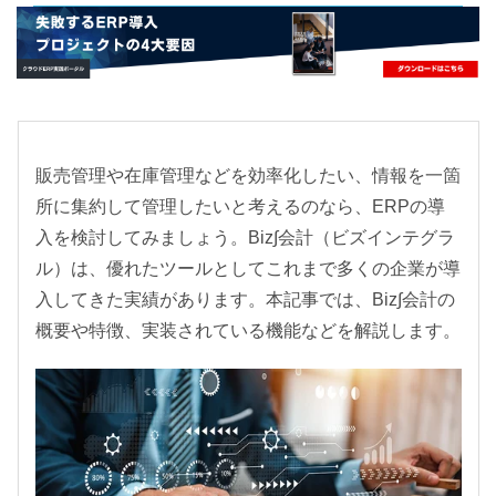
- すべて -
ERP
会計
経営／業績管理
サプライチェーン／生産管理
CRM／営業支援／Eコマース
販売管理や在庫管理などを効率化したい、情報を一箇
所に集約して管理したいと考えるのなら、ERPの導
DX（2025年の崖）／クラウドコンピューティング
入を検討してみましょう。Biz∫会計（ビズインテグラ
データ分析／BI
ル）は、優れたツールとしてこれまで多くの企業が導
ガバナンス／リスク管理
入してきた実績があります。本記事では、Biz∫会計の
BPR／業務改善
概要や特徴、実装されている機能などを解説します。