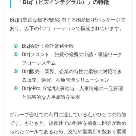
「Biz∫（ビズインテグラル）」の特徴
Biz∫は豊富な標準機能を有する国産ERPパッケージで
あり、以下の4ソリューションで構成されています。
Biz∫会計：会計業務全般
Biz∫フロント：旅費や経費の申請・承認ワーク
フローシステム
Biz∫販売：業界、企業の特性に柔軟に対応でき
る販売、購買、在庫管理ソリューション
Biz∫ePro_St@ff人事給与：人事情報の一元管理
と戦略的な人事施策を実現
グループ会社での利用に適している点がひとつの特徴
です。もともと、複数社での利用を前提に開発が進め
られたツールであるため、支社や営業所を数多く展開