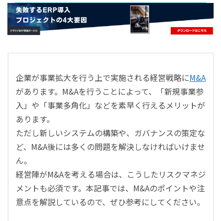
- すべて -
ERP
会計
経営／業績管理
サプライチェーン／生産管理
企業が事業拡大を行う上で実施される経営戦略に
M&A
CRM／営業支援／Eコマース
があります。M&Aを行うことによって、「新規事業参
DX（2025年の崖）／クラウドコンピューティング
入」や「事業多角化」などを素早く行えるメリットが
データ分析／BI
あります。
ガバナンス／リスク管理
ただし新しいシステムの構築や、ガバナンスの策定な
BPR／業務改善
ど、M&A後には多くの問題を解決しなければいけませ
ん。
経営陣がM&Aを考える場合は、こうしたリスクマネジ
メントも必須です。本記事では、M&Aのポイントや注
意点を解説しているので、ぜひ参考にしてください。