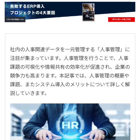
- すべて -
ERP
会計
経営／業績管理
サプライチェーン／生産管理
社内の人事関連データを一元管理する「人事管理」に
CRM／営業支援／Eコマース
注目が集まっています。人事管理を行うことで、人事
DX（2025年の崖）／クラウドコンピューティング
課題の可視化や情報共有の効率化が促進され、企業の
データ分析／BI
競争力も高まります。本記事では、人事管理の概要や
ガバナンス／リスク管理
課題、またシステム導入のメリットについて詳しく解
BPR／業務改善
説していきます。