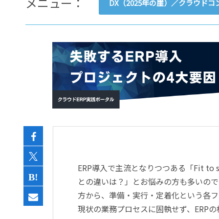
メニュー：
DX（2025年の崖）／クラウド
- すべて -
ERP
会計
経営／業績管理
サプライチェーン／生産管理
CRM／営業支援／Eコマース
DX（2025年の崖）／クラウド
データ分析／BI
ガバナンス／リスク管理
BPR／業務改善
ERP導入で主流となりつつある「Fit t
との違いは？」とお悩みの方も多いのではない
方から、準備・実行・定着化という各フ
現状の業務プロセスに固執せず、ERP