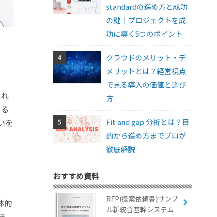
standardの進め方と成功
の鍵｜プロジェクトを成
功に導く5つのポイント
クラウドのメリット・デ
メリットとは？経営視点
で見る導入の価値と選び
これ
方
せる
Fit and gap 分析とは？目
いを
的から進め方までプロが
徹底解説
おすすめ資料
RFP(提案依頼書)サンプ
体的
ル新統合基幹システム
ま