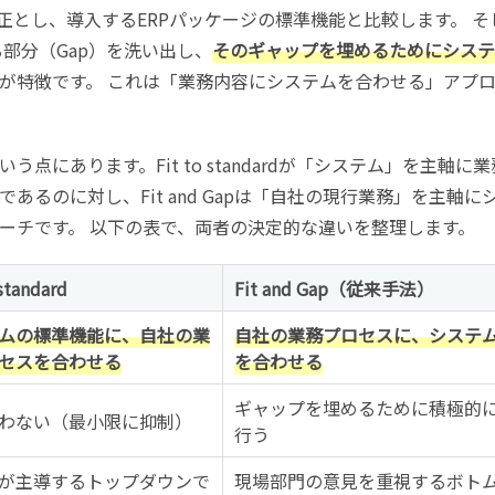
正とし、導入するERPパッケージの標準機能と比較します。 そ
る部分（Gap）を洗い出し、
そのギャップを埋めるためにシステ
が特徴です。 これは「業務内容にシステムを合わせる」アプ
にあります。Fit to standardが「システム」を主軸に業
るのに対し、Fit and Gapは「自社の現行業務」を主軸に
ーチです。 以下の表で、両者の決定的な違いを整理します。
 standard
Fit and Gap（従来手法）
ムの標準機能に、自社の業
自社の業務プロセスに、システ
セスを合わせる
を合わせる
ギャップを埋めるために積極的
わない（最小限に抑制）
行う
が主導するトップダウンで
現場部門の意見を重視するボト