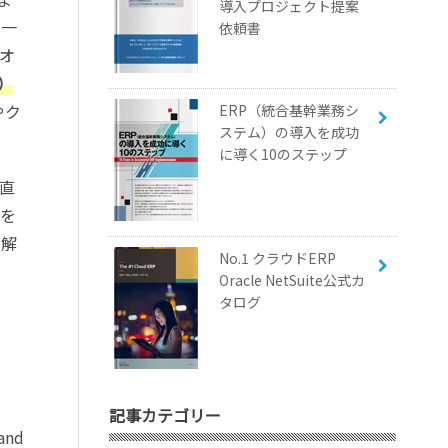
導入プロジェクト提案
が一
依頼書
ドオ
）
やク
ERP（統合基幹業務シ
ステム）の導入を成功
に導く10のステップ
直
随を
を解
No.1 クラウドERP
Oracle NetSuite公式カ
タログ
記事カテゴリー
and