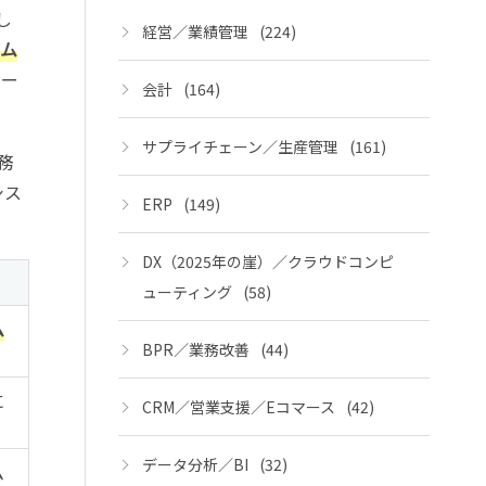
し
経営／業績管理
(224)
ム
ロー
会計
(164)
サプライチェーン／生産管理
(161)
務
シス
ERP
(149)
DX（2025年の崖）／クラウドコンピ
ューティング
(58)
ム
BPR／業務改善
(44)
に
CRM／営業支援／Eコマース
(42)
データ分析／BI
(32)
ム