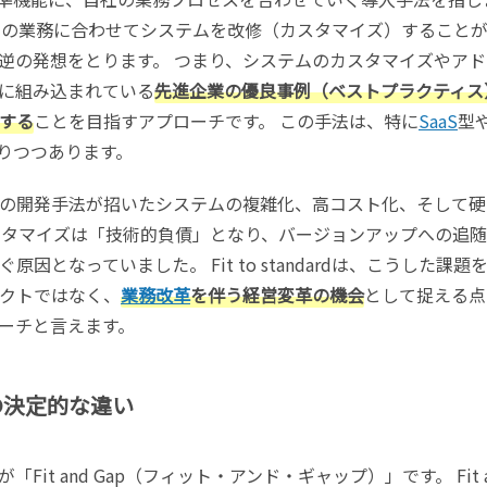
社の業務に合わせてシステムを改修（カスタマイズ）すること
dではその逆の発想をとります。 つまり、システムのカスタマイズやア
に組み込まれている
先進企業の優良事例（ベストプラクティス
する
ことを目指すアプローチです。 この手法は、特に
SaaS
型
なりつつあります。
の開発手法が招いたシステムの複雑化、高コスト化、そして硬
スタマイズは「技術的負債」となり、バージョンアップへの追
となっていました。 Fit to standardは、こうした課題
ェクトではなく、
業務改革
を伴う経営変革の機会
として捉える点
ーチと言えます。
との決定的な違い
法が「Fit and Gap（フィット・アンド・ギャップ）」です。 Fit 