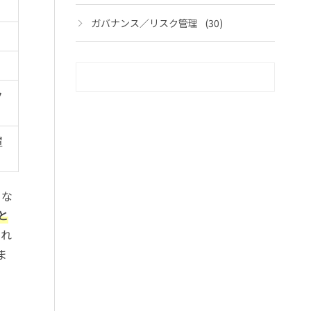
ガバナンス／リスク管理
(30)
ク
置
とな
と
これ
ま