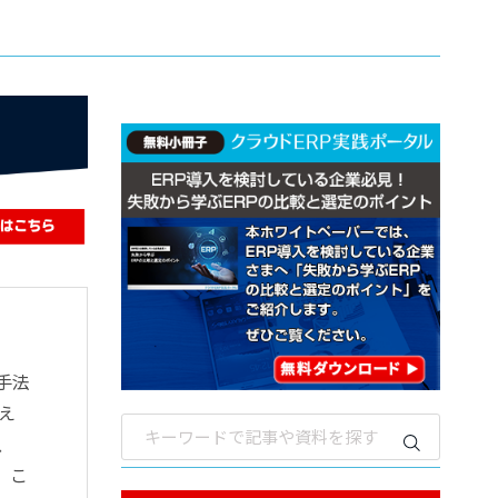
来手法
考え
、
。こ