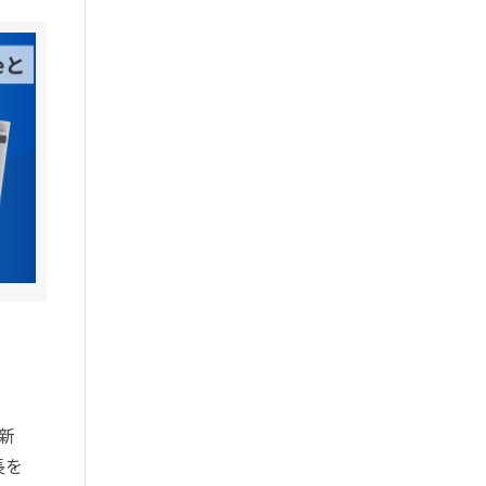
が新
長を