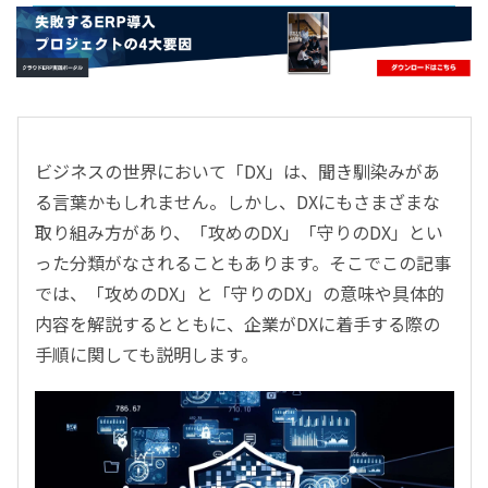
- すべて -
ERP
会計
経営／業績管理
サプライチェーン／生産管理
ビジネスの世界において「DX」は、聞き馴染みがあ
CRM／営業支援／Eコマース
る言葉かもしれません。しかし、DXにもさまざまな
DX（2025年の崖）／クラウドコンピューティング
取り組み方があり、「攻めのDX」「守りのDX」とい
データ分析／BI
った分類がなされることもあります。そこでこの記事
ガバナンス／リスク管理
では、「攻めのDX」と「守りのDX」の意味や具体的
BPR／業務改善
内容を解説するとともに、企業がDXに着手する際の
手順に関しても説明します。