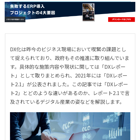
- すべて -
ERP
会計
経営／業績管理
サプライチェーン／生産管理
DX化は昨今のビジネス現場において喫緊の課題とし
CRM／営業支援／Eコマース
て捉えられており、政府もその推進に取り組んでいま
DX（2025年の崖）／クラウドコンピューティング
す。具体的な施策内容や現状に関しては「DXレポー
データ分析／BI
ト」として取りまとめられ、2021年には「DXレポー
ガバナンス／リスク管理
ト2.1」が公表されました。この記事では「DXレポー
BPR／業務改善
ト2」とどのような違いがあるのか、レポート2.1で言
及されているデジタル産業の姿などを解説します。