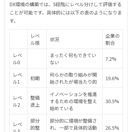
DX環境の構築では、5段階にレベル分けして評価する
ことが可能です。具体的には以下の表のようになりま
す。
レベ
企業の
状況
ル感
割合
レベ
まったく何もできてい
7.2%
ル0
ない
レベ
何らかの取り組みが開
初期
19.6%
ル1
始されたが場当たり的
イノベーションを推進
レベ
整備
するための環境を整え
30.5%
ル2
途上
始めている
部分
部分的に環境が整備さ
レベ
的整
れ、一部で具体的活動
26.5%
ル3