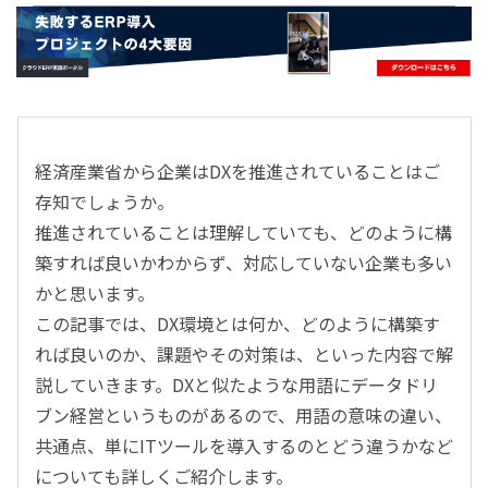
- すべて -
ERP
会計
経営／業績管理
サプライチェーン／生産管理
経済産業省から企業はDXを推進されていることはご
CRM／営業支援／Eコマース
存知でしょうか。
DX（2025年の崖）／クラウドコンピューティング
推進されていることは理解していても、どのように構
データ分析／BI
築すれば良いかわからず、対応していない企業も多い
ガバナンス／リスク管理
かと思います。
BPR／業務改善
この記事では、DX環境とは何か、どのように構築す
れば良いのか、課題やその対策は、といった内容で解
説していきます。DXと似たような用語にデータドリ
ブン経営というものがあるので、用語の意味の違い、
共通点、単にITツールを導入するのとどう違うかなど
についても詳しくご紹介します。