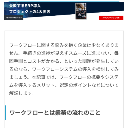
- すべて -
ERP
会計
経営／業績管理
サプライチェーン／生産管理
ワークフローに関する悩みを抱く企業は少なくありま
CRM／営業支援／Eコマース
せん。手続きの進捗が見えずスムーズに進まない、毎
DX（2025年の崖）／クラウドコンピューティング
回手間とコストがかかる、といった問題が発生してい
データ分析／BI
るのなら、ワークフローシステムの導入を検討してみ
ガバナンス／リスク管理
ましょう。本記事では、ワークフローの概要やシステ
BPR／業務改善
ムを導入するメリット、選定のポイントなどについて
解説します。
ワークフローとは業務の流れのこと