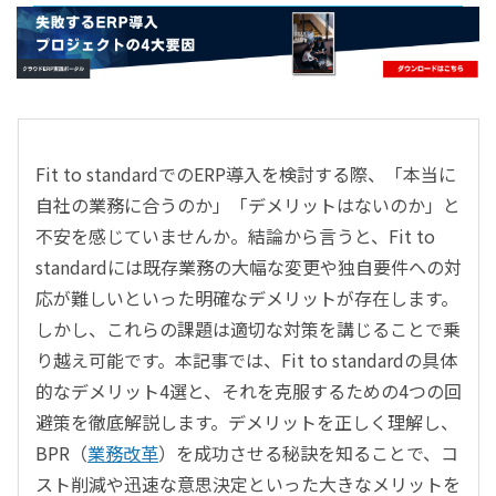
- すべて -
ERP
会計
経営／業績管理
サプライチェーン／生産管理
Fit to standardでのERP導入を検討する際、「本当に
CRM／営業支援／Eコマース
自社の業務に合うのか」「デメリットはないのか」と
DX（2025年の崖）／クラウドコンピューティング
不安を感じていませんか。結論から言うと、Fit to
データ分析／BI
standardには既存業務の大幅な変更や独自要件への対
ガバナンス／リスク管理
応が難しいといった明確なデメリットが存在します。
BPR／業務改善
しかし、これらの課題は適切な対策を講じることで乗
り越え可能です。本記事では、Fit to standardの具体
的なデメリット4選と、それを克服するための4つの回
避策を徹底解説します。デメリットを正しく理解し、
BPR（
業務改革
）を成功させる秘訣を知ることで、コ
スト削減や迅速な意思決定といった大きなメリットを