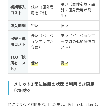
高い（要件定義・設
初期導入
低い（開発費
計・開発費用が発
コスト
用を抑制）
生）
導入期間
短い
長い
低い（バージ
高い（バージョンア
保守・運
ョンアップが
ップ時の追加改修コ
用コスト
容易）
スト）
TCO（総
所有コス
低い
高い
ト）
メリット2 常に最新の状態で利用でき陳腐
化を防ぐ
特にクラウドERPを採用した場合、Fit to standardは