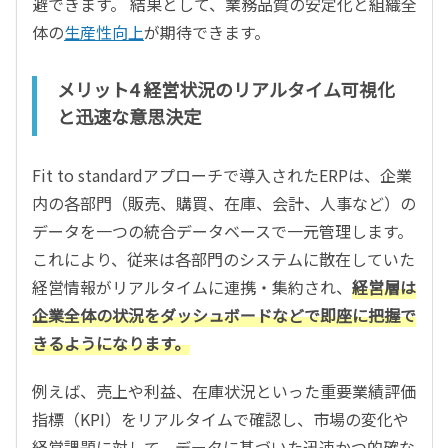
避できます。 結果として、業務品質の安定化と組織全
体の
生産性向上
が期待できます。
メリット4 経営状況のリアルタイム可視化
と迅速な意思決定
Fit to standardアプローチで導入されたERPは、企業
内の各部門（販売、購買、在庫、会計、人事など）の
データを一つの統合データベースで一元管理します。
これにより、従来は各部門のシステムに散在していた
経営情報がリアルタイムに連携・集約され、
経営層は
企業全体の状況をダッシュボードなどで即座に把握で
きるようになります。
例えば、売上や利益、在庫状況といった重要業績評価
指標（KPI）をリアルタイムで確認し、市場の変化や
経営課題に対して、データに基づいた迅速かつ的確な