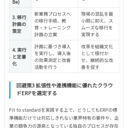
Be)
新業務プロセスへ
現場の混乱を最
3. 移行
の移行手順、教
小限に抑え、ス
計画の
育・トレーニング
ムーズな移行を
策定
計画の立案
実現する
計画に基づき導入
改革を組織文化
4. 実行
を実行し、導入後
として根付か
と定着
の効果測定と改善
せ、継続的な改
化
活動を行う
善を促す
回避策3 拡張性や連携機能に優れたクラウ
ドERPを選定する
Fit to standardを実践する上で、どうしてもERPの標
準機能だけでは対応しきれない業界特有の要件や、企
業の競争力の源泉となっている独自のプロセスが存在