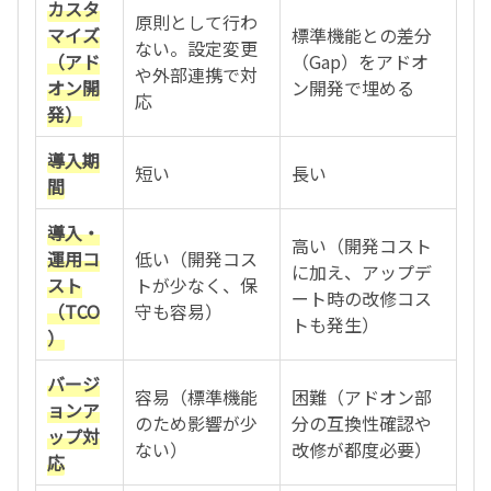
カスタ
原則として行わ
マイズ
標準機能との差分
ない。設定変更
（アド
（Gap）をアドオ
や外部連携で対
オン開
ン開発で埋める
応
発）
導入期
短い
長い
間
導入・
高い（開発コスト
運用コ
低い（開発コス
に加え、アップデ
スト
トが少なく、保
ート時の改修コス
（TCO
守も容易）
トも発生）
）
バージ
容易（標準機能
困難（アドオン部
ョンア
のため影響が少
分の互換性確認や
ップ対
ない）
改修が都度必要）
応