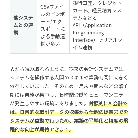
銀行口座、クレジット
CSVファイ
カード、経費精算シス
ルのインポ
他システ
テムなどと
ート/エク
ムとの連
API（Application
スポートに
携
Programming
よる手動連
Interface）でリアルタ
携が多い
イム連携
表から読み取れるように、従来の会計システムでは、
システムを操作する人間のスキルや業務時間に大きく
依存していました。そのため、月末や期末などの繁忙
期には業務が集中し、長時間労働やヒューマンエラー
が発生しやすい環境にありました。
対照的にAI会計で
は、日常的な取引データの収集から仕訳の提案までを
システムが自動で行うため、業務の平準化と精度の飛
躍的な向上が期待できます。