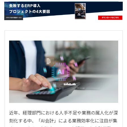
- すべて -
ERP
会計
経営／業績管理
サプライチェーン／生産管理
CRM／営業支援／Eコマース
DX（2025年の崖）／クラウドコンピューティング
データ分析／BI
ガバナンス／リスク管理
BPR／業務改善
近年、経理部門における人手不足や業務の属人化が深
刻化する中、「AI会計」による業務効率化に注目が集