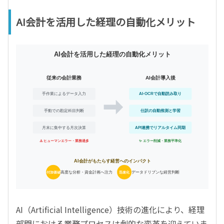
AI会計を活用した経理の自動化メリット
AI会計を活用した経理の自動化メリット
従来の会計業務
AI会計導入後
AI-OCRで自動読み取り
手作業によるデータ入力
仕訳の自動推測と学習
手動での勘定科目判断
API連携でリアルタイム同期
月末に集中する月次決算
⚠️ ヒューマンエラー・業務過多
✨ エラー削減・業務平準化
AI会計がもたらす経営へのインパクト
付加価値
高度な分析・資金計画へ注力
迅速化
データドリブンな経営判断
AI（Artificial Intelligence）技術の進化により、経理
部門における業務プロセスは劇的な変革を迎えていま