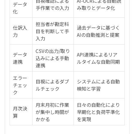
目視確認による
AI-OCRによる自動読
データ
手作業での入力
み取りとデータ化
化
担当者が勘定科
仕訳入
過去データに基づく
目を判断して手
力
AIの自動推測と提案
入力
CSVの出力/取り
データ
API連携によるリア
込みによる手動
連携
ルタイムな自動同期
連携
エラー
目視によるダブ
システムによる自動
チェッ
ルチェック
検知と学習
ク
月末月初に作業
日々の自動化により
月次決
が集中し時間が
早期化と負荷平準化
算
かかる
を実現