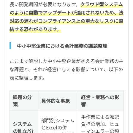
長い開発期間が必要となります。
クラウド型システム
のように自動でアップデートが適用されないため、法
対応の遅れがコンプライアンス上の重大なリスクに直
結する恐れがあります。
中小中堅企業における会計業務の課題整理
ここまで解説した中小中堅企業が抱える会計業務の主
な課題と、それが経営に与える影響について、以下の
表に整理します。
課題の分
経営・業務への影
具体的な事象
類
響
手作業による転記
部門別システム
システム
負担の増加、ヒュ
とExcelの併
の乱立/分
ーマンエラーの頻