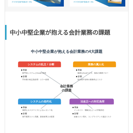
中小中堅企業が抱える会計業務の課題
中小中堅企業が抱える会計業務の4大課題
システムの乱立 / 分断
業務の属人化
■ 事象
■ 事象
部門別システムとExcelの併用
複雑なExcelマクロ、独自の業務フロー
■ 影響
■ 影響
手作業の転記負担増・エラー頻発
担当者不在時の業務停止リスク
会計業務
の課題
法改正への対応負荷
システムの老朽化
■ 事象
■ 事象
過度なカスタマイズによるレガシー化
インボイス・電帳法などへの手動対応
■ 影響
■ 影響
保守運用コスト高騰、新技術導入の阻害
改修コスト増大、コンプライアンス違反リスク