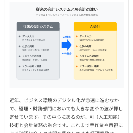
従来の会計システムとAI会計の違い
デジタルトランスフォーメーションによる経理業務の進化
従来の会計システム
AI会計
データ入力
データ入力
DX推進
担当者による手作業入力
OCRやAPIによる自動取得
仕訳の判断
仕訳の判断
AIが過去データから自動提案
知識と経験に基づく手動判断
AIの融合
システムの成長性
システムの成長性
機能固定・手動ルール追加
機械学習で精度が継続向上
エラー検知・連携
エラー検知・連携
目視チェック / 手動CSV連携
異常値自動検知 / リアルタイム連携
近年、ビジネス環境のデジタル化が急速に進むなか
で、経理・財務部門においても大きな変革の波が押し
寄せています。その中心にあるのが、AI（人工知能）
技術と会計業務の融合です。これまで手作業や目視に