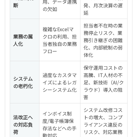
用、データ連携
断
発、月次決算の遅
の欠如
延
担当者不在時の業
複雑なExcelマ
務停止リスク、業
業務の属
クロの利用、担
務引き継ぎの困難
人化
当者独自の業務
化、内部統制の弱
フロー
体化
保守運用コストの
過度なカスタマ
高騰、IT人材の不
システム
イズによるレガ
足、新技術（AI/ク
の老朽化
シーシステム化
ラウド）導入の阻
害
システム改修コス
インボイス制
法改正へ
トの増大、コンプ
度/電子帳簿保
の対応負
ライアンス違反の
存法などへの手
荷
リスク、対応業務
動対応