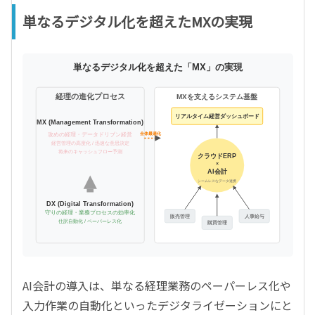
単なるデジタル化を超えたMXの実現
単なるデジタル化を超えた「MX」の実現
経理の進化プロセス
MXを支えるシステム基盤
リアルタイム経営ダッシュボード
MX (Management Transformation)
全体最適化
攻めの経理・データドリブン経営
経営管理の高度化 / 迅速な意思決定
将来のキャッシュフロー予測
クラウドERP
×
AI会計
シームレスなデータ連携
DX (Digital Transformation)
守りの経理・業務プロセスの効率化
販売管理
人事給与
仕訳自動化 / ペーパーレス化
購買管理
AI会計の導入は、単なる経理業務のペーパーレス化や
入力作業の自動化といったデジタライゼーションにと