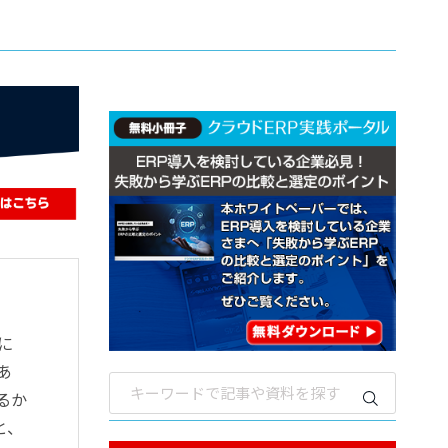
に
あ
るか
と、