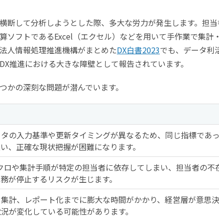
横断して分析しようとした際、多大な労力が発生します。担当
ソフトであるExcel（エクセル）などを用いて手作業で集計
法人情報処理推進機構がまとめた
DX白書2023
でも、データ利
DX推進における大きな障壁として報告されています。
つかの深刻な問題が潜んでいます。
ータの入力基準や更新タイミングが異なるため、同じ指標であ
違い、正確な現状把握が困難になります。
のマクロや集計手順が特定の担当者に依存してしまい、担当者の不
業務が停止するリスクが生じます。
ら集計、レポート化までに膨大な時間がかかり、経営層が意思
状況が変化している可能性があります。