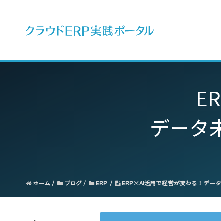
ERPとは
E
データ
ホーム
ブログ
ERP
ERP×AI活用で経営が変わる！デー