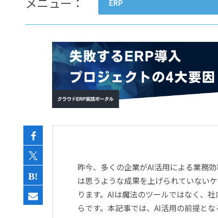
メニュー：
ERP
- すべて -
ERP
会計
経営／業績管理
サプライチェーン／生産管理
CRM／営業支援／Eコマース
DX（2025年の崖）／クラウド
データ分析／BI
ガバナンス／リスク管理
BPR／業務改善
昨今、多くの企業がAI活用による業務
は思うような成果を上げられていないケ
ります。AIは魔法のツールではなく、
らです。本記事では、AI活用の前提とな