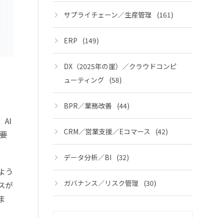
サプライチェーン／生産管理
(161)
ERP
(149)
DX（2025年の崖）／クラウドコンピ
ューティング
(58)
BPR／業務改善
(44)
AI
CRM／営業支援／Eコマース
(42)
要
データ分析／BI
(32)
よう
ガバナンス／リスク管理
(30)
スが
ま