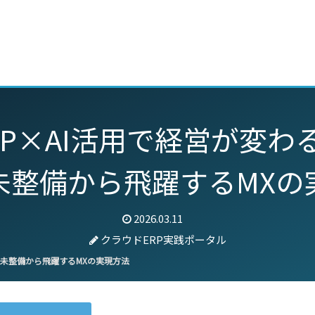
動画
セミナー
ブログ
特集
パートナー
RP×AI活用で経営が変わ
未整備から飛躍するMXの
2026.03.11
クラウドERP実践ポータル
タ未整備から飛躍するMXの実現方法