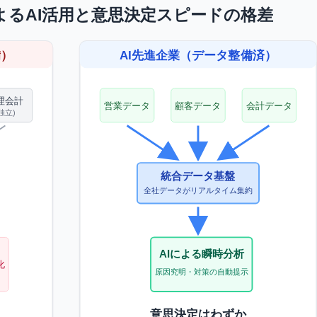
よるAI活用と意思決定スピードの格差
備）
AI先進企業（データ整備済）
理会計
営業データ
顧客データ
会計データ
独立)
統合データ基盤
全社データがリアルタイム集約
AIによる瞬時分析
化
原因究明・対策の自動提示
意思決定はわずか