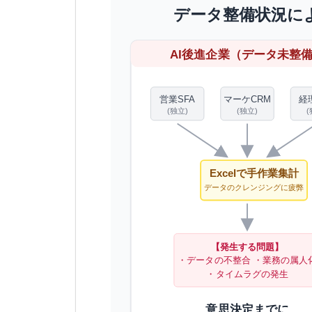
データ整備状況に
AI後進企業（データ未整
営業SFA
マーケCRM
経
(独立)
(独立)
(
Excelで手作業集計
データのクレンジングに疲弊
【発生する問題】
・データの不整合 ・業務の属人
・タイムラグの発生
意思決定までに