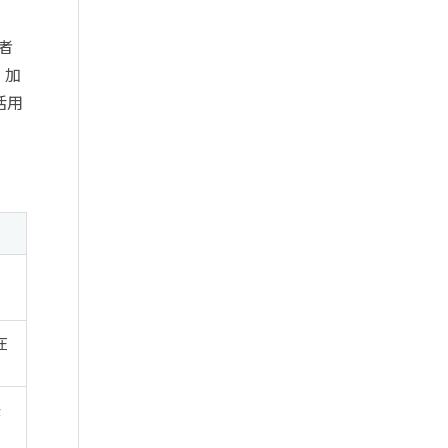
者
・加
活用
っ
在
決