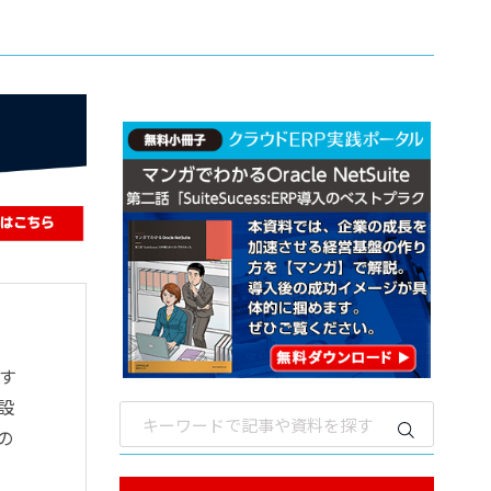
す
設
の