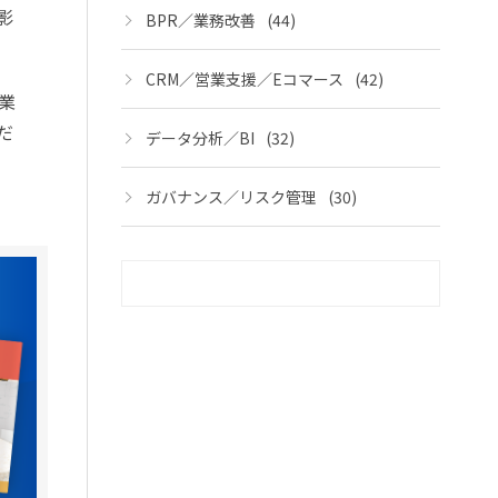
影
BPR／業務改善
(44)
CRM／営業支援／Eコマース
(42)
業
だ
データ分析／BI
(32)
ガバナンス／リスク管理
(30)