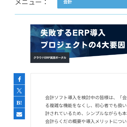
メニュー：
会計
- すべて -
ERP
会計
経営／業績管理
サプライチェーン／生産管理
CRM／営業支援／Eコマース
DX（2025年の崖）／クラウド
データ分析／BI
ガバナンス／リスク管理
BPR／業務改善
会計ソフト導入を検討中の皆様は、「会
る複雑な機能をなくし、初心者でも扱い
計されているため、シンプルながらも本
会計らくだの概要や導入メリットについ