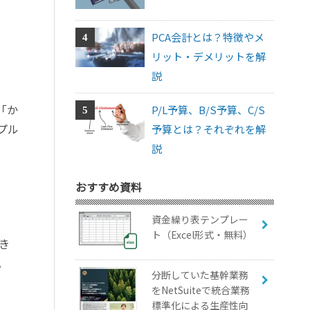
PCA会計とは？特徴やメ
リット・デメリットを解
説
「か
P/L予算、B/S予算、C/S
プル
予算とは？それぞれを解
説
おすすめ資料
資金繰り表テンプレー
ト（Excel形式・無料）
き
。
分断していた基幹業務
をNetSuiteで統合業務
標準化による生産性向