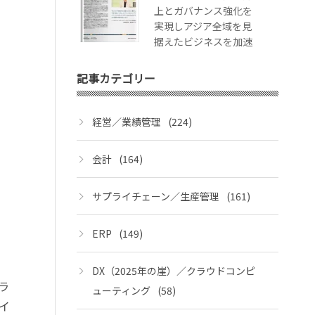
上とガバナンス強化を
実現しアジア全域を見
据えたビジネスを加速
記事カテゴリー
経営／業績管理
(224)
会計
(164)
サプライチェーン／生産管理
(161)
ERP
(149)
DX（2025年の崖）／クラウドコンピ
ラ
ューティング
(58)
イ