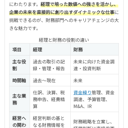
にわたります。
経理で培った数値への強さを活かし、
企業の未来を直接的に創り出すダイナミックな仕事
に
挑戦できるのが、財務部門へのキャリアチェンジの大
きな魅力です。
経理と財務の役割の違い
項目
経理
財務
主な役
過去の取引の記
未来に向けた資金調
割
録・管理・報告
達・投資判断
時間軸
過去〜現在
未来
仕訳、決算、税
資金繰り
管理、資金
主な業
務申告、経費精
調達、予算管理、
務
算
M&A、IR
経営へ
経営判断の基と
財務戦略を立案し、
の関わ
なる財務情報を