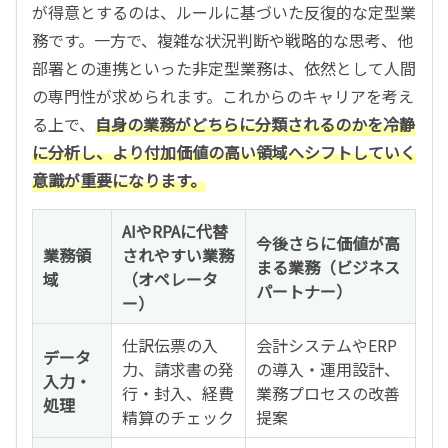
が得意とするのは、ルールに基づいた反復的な定型業
務です。一方で、複雑な状況判断や戦略的な思考、他
部署との連携といった非定型業務は、依然として人間
の専門性が求められます。これからのキャリアを考え
る上で、
自身の業務がどちらに分類されるのかを冷静
に分析し、より付加価値の高い領域へシフトしていく
意識が重要になります。
AIやRPAに代替
今後さらに価値が高
業務領
されやすい業務
まる業務（ビジネス
域
（オペレータ
パートナー）
ー）
仕訳伝票の入
会計システムやERP
データ
力、請求書の発
の導入・運用設計、
入力・
行・封入、経費
業務プロセスの改善
処理
精算のチェック
提案