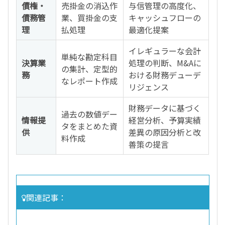
債権・
売掛金の消込作
与信管理の高度化、
債務管
業、買掛金の支
キャッシュフローの
理
払処理
最適化提案
イレギュラーな会計
単純な勘定科目
決算業
処理の判断、M&Aに
の集計、定型的
務
おける財務デューデ
なレポート作成
リジェンス
財務データに基づく
過去の数値デー
情報提
経営分析、予算実績
タをまとめた資
供
差異の原因分析と改
料作成
善策の提言
関連記事：