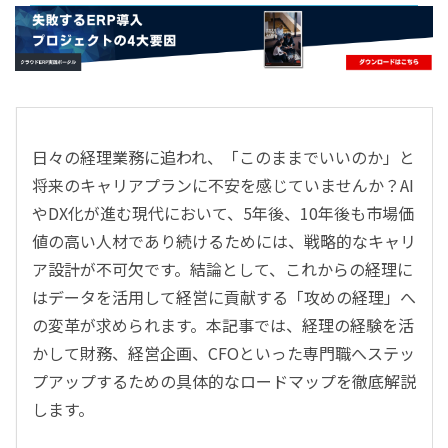
- すべて -
ERP
会計
経営／業績管理
サプライチェーン／生産管理
日々の経理業務に追われ、「このままでいいのか」と
CRM／営業支援／Eコマース
将来のキャリアプランに不安を感じていませんか？AI
DX（2025年の崖）／クラウドコンピューティング
やDX化が進む現代において、5年後、10年後も市場価
データ分析／BI
値の高い人材であり続けるためには、戦略的なキャリ
ガバナンス／リスク管理
ア設計が不可欠です。結論として、これからの経理に
BPR／業務改善
はデータを活用して経営に貢献する「攻めの経理」へ
の変革が求められます。本記事では、経理の経験を活
かして財務、経営企画、CFOといった専門職へステッ
プアップするための具体的なロードマップを徹底解説
します。