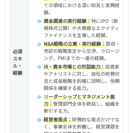
ての領域における深い知見と実務経
験。
資金調達の実行経験：
特にIPO（新
規株式公開）や大規模なエクイティ
ファイナンスを主導した経験。
M&A戦略の立案・実行経験：
買収・
売却の戦略策定から交渉、クロージ
必須
ング、PMIまでの一連の経験。
スキ
ル・
IR・資本市場との対話能力：
投資家
経験
やアナリストに対し、自社の財務状
況と成長戦略を的確に説明し、信頼
関係を構築する能力。
リーダーシップとマネジメント能
力：
管理部門全体を統括し、組織を
牽引する力。
経営者視点：
財務的な視点だけでな
く、事業全体を俯瞰し、経営課題を