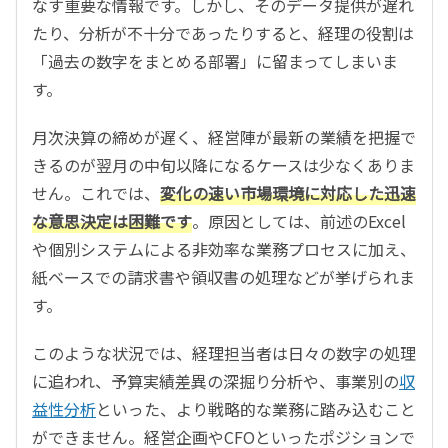
なす重要な情報です。しかし、そのデータ提供が遅れ
たり、分析が不十分であったりすると、経理の役割は
「過去の数字をまとめる部署」に留まってしまいま
す。
月次決算の締めが遅く、経営陣が最新の業績を把握で
きるのが翌月の中旬以降になるケースは少なくありま
せん。これでは、
変化の速い市場環境に対応した迅速
な意思決定は困難です
。原因としては、前述のExcel
や個別システムによる非効率な業務プロセスに加え、
紙ベースでの請求書や領収書の処理などが挙げられま
す。
このような状況では、経理担当者は日々の数字の処理
に追われ、予算実績差異の深掘り分析や、事業別の
収
益性分析
といった、より戦略的な業務に踏み込むこと
ができません。経営企画やCFOといったポジションで