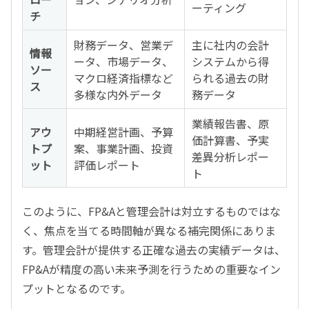
ーティング
チ
財務データ、営業デ
主に社内の会計
情報
ータ、市場データ、
システムから得
ソー
マクロ経済指標など
られる過去の財
ス
多様な内外データ
務データ
業績報告書、原
アウ
中期経営計画、予算
価計算書、予実
トプ
案、事業計画、投資
差異分析レポー
ット
評価レポート
ト
このように、FP&Aと管理会計は対立するものではな
く、焦点を当てる時間軸が異なる補完関係にありま
す。管理会計が提供する正確な過去の実績データは、
FP&Aが精度の高い未来予測を行うための重要なイン
プットとなるのです。