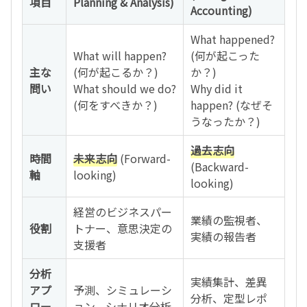
項目
Planning & Analysis)
Accounting)
What happened?
What will happen?
(何が起こった
主な
(何が起こるか？)
か？)
問い
What should we do?
Why did it
(何をすべきか？)
happen? (なぜそ
うなったか？)
過去志向
時間
未来志向
(Forward-
(Backward-
軸
looking)
looking)
経営のビジネスパー
業績の監視者、
役割
トナー、意思決定の
実績の報告者
支援者
分析
実績集計、差異
アプ
予測、シミュレーシ
分析、定型レポ
ロー
ョン、シナリオ分析