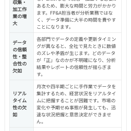
収集・
あるため、膨大な時間と労力がかかり
加工作
ます。FP&A担当者が分析業務ではな
業の増
く、データ準備に大半の時間を費やす
大
ことになります。
各部門でデータの定義や更新タイミン
データ
グが異なると、全社で見たときに数値
の信頼
のズレや矛盾が生じます。どのデータ
性・整
が「正」なのかが不明確になり、分析
合性の
結果やレポートの信頼性が揺らぎま
欠如
す。
月次や四半期ごとに手作業でデータを
リアル
集計するため、経営状況をリアルタイ
タイム
ムに把握することが困難です。市場の
性の欠
変化や予期せぬ事態が発生しても、迅
如
速な状況把握と意思決定ができませ
ん。