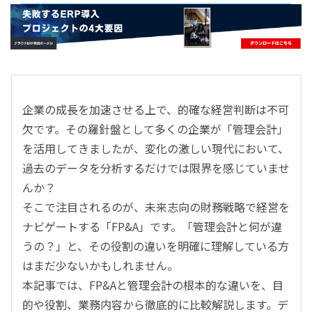
- すべて -
ERP
会計
経営／業績管理
サプライチェーン／生産管理
企業の成長を加速させる上で、的確な経営判断は不可
CRM／営業支援／Eコマース
欠です。その羅針盤として多くの企業が「管理会計」
DX（2025年の崖）／クラウドコンピューティング
を活用してきましたが、変化の激しい現代において、
データ分析／BI
過去のデータを分析するだけでは限界を感じていませ
ガバナンス／リスク管理
んか？
BPR／業務改善
そこで注目されるのが、未来志向の財務戦略で経営を
ナビゲートする「FP&A」です。「管理会計と何が違
うの？」と、その役割の違いを明確に理解している方
はまだ少ないかもしれません。
本記事では、FP&Aと管理会計の根本的な違いを、目
的や役割、業務内容から徹底的に比較解説します。デ