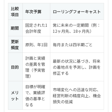
比較
年次予算
ローリングフォーキャスト
項目
固定された1
常に未来の一定期間（例：
期間
会計年度
12ヶ月先、18ヶ月先）
更新
原則、年1回
毎月または四半期ごと
頻度
計画と実績
最新の状況に基づき、将来
の差異を管
目的
の着地点を予測し、計画を
理（予実管
修正する
理）
目標が明確
市場変化への迅速な対応、
メリ
で、業績評
経営判断の精度向上、機会
ット
価の基準と
損失の低減
なる