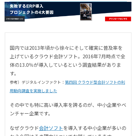
- すべて -
ERP
会計
経営／業績管理
サプライチェーン／生産管理
国内では
2013年頃から徐々にそして確実に普及率を
CRM／営業支援／Eコマース
上げているクラウド会計ソフト。2016年7月時点で全
DX（2025年の崖）／クラウドコンピューティング
体の13.0％が導入しているという調査結果がありま
データ分析／BI
す。
ガバナンス／リスク管理
参考）デジタルインファクト：
第四回 クラウド型会計ソフトの利
BPR／業務改善
用動向調査を実施しました
その中でも特に高い導入率を誇るのが、中小企業やベ
ンチャー企業です。
なぜクラウド
会計ソフト
を導入する中小企業が多いの