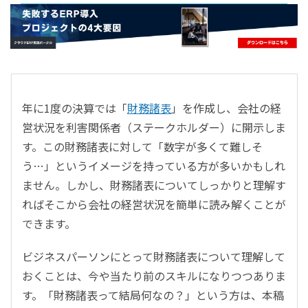
- すべて -
ERP
会計
経営／業績管理
サプライチェーン／生産管理
年に1度の決算では「
財務諸表
」を作成し、会社の経
CRM／営業支援／Eコマース
営状況を利害関係者（ステークホルダー）に開示しま
DX（2025年の崖）／クラウドコンピューティング
す。この財務諸表に対して「数字が多くて難しそ
データ分析／BI
う…」というイメージを持っている方が多いかもしれ
ガバナンス／リスク管理
ません。しかし、財務諸表についてしっかりと理解す
BPR／業務改善
ればそこから会社の経営状況を簡単に読み解くことが
できます。
ビジネスパーソンにとって財務諸表について理解して
おくことは、今や当たり前のスキルになりつつありま
す。「財務諸表って結局何なの？」という方は、本稿