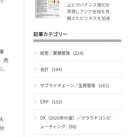
で
上とガバナンス強化を
実現しアジア全域を見
据えたビジネスを加速
記事カテゴリー
確
経営／業績管理
(224)
。売
し
会計
(164)
サプライチェーン／生産管理
(161)
ERP
(153)
DX（2025年の崖）／クラウドコンピ
大
ューティング
(58)
分