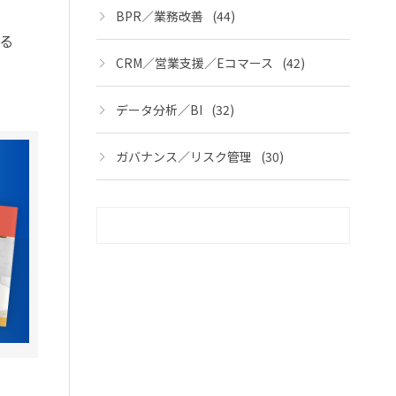
BPR／業務改善
(44)
る
CRM／営業支援／Eコマース
(42)
データ分析／BI
(32)
ガバナンス／リスク管理
(30)