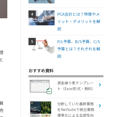
PCA会計とは？特徴やメ
リット・デメリットを解
説
P/L予算、B/S予算、C/S
予算とは？それぞれを解
理
説
と
おすすめ資料
資金繰り表テンプレー
ト（Excel形式・無料）
算
分断していた基幹業務
をNetSuiteで統合業務
売
標準化による生産性向