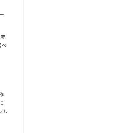
ー
、売
調べ
作
に
ブル