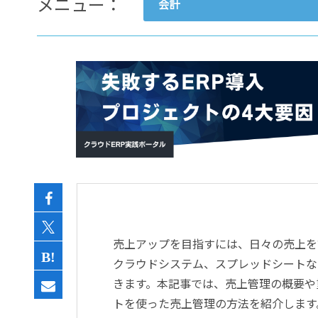
メニュー：
会計
- すべて -
ERP
会計
経営／業績管理
サプライチェーン／生産管理
CRM／営業支援／Eコマース
DX（2025年の崖）／クラウド
データ分析／BI
ガバナンス／リスク管理
BPR／業務改善
売上アップを目指すには、日々の売上を
クラウドシステム、スプレッドシートな
きます。本記事では、売上管理の概要や
トを使った売上管理の方法を紹介します