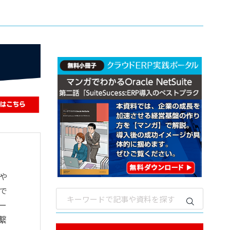
や
で
ー
繋