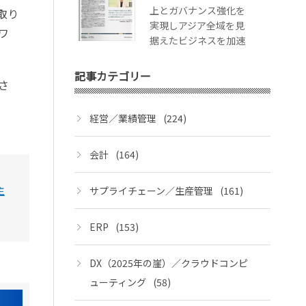
上とガバナンス強化を
取り
実現しアジア全域を見
ワ
据えたビジネスを加速
記事カテゴリー
さ
経営／業績管理
(224)
会計
(164)
主
サプライチェーン／生産管理
(161)
ERP
(153)
DX（2025年の崖）／クラウドコンピ
ューティング
(58)