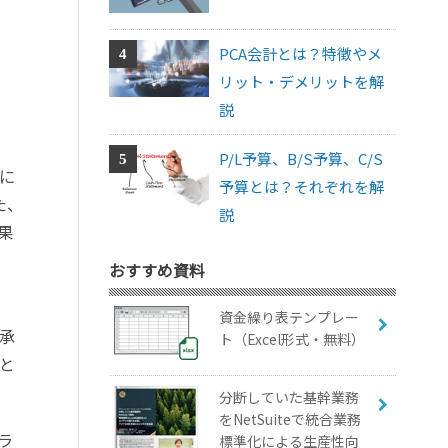
PCA会計とは？特徴やメ
リット・デメリットを解
説
P/L予算、B/S予算、C/S
に
予算とは？それぞれを解
た、
説
果
おすすめ資料
資金繰り表テンプレー
承
ト（Excel形式・無料）
と
分断していた基幹業務
をNetSuiteで統合業務
ラ
標準化による生産性向