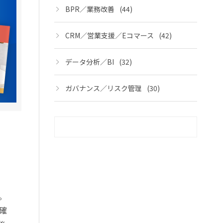
BPR／業務改善
(44)
CRM／営業支援／Eコマース
(42)
データ分析／BI
(32)
ガバナンス／リスク管理
(30)
。
確