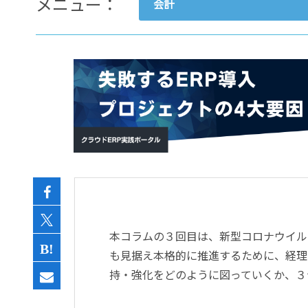
メニュー：
会計
- すべて -
ERP
会計
経営／業績管理
サプライチェーン／生産管理
CRM／営業支援／Eコマース
DX（2025年の崖）／クラウド
データ分析／BI
ガバナンス／リスク管理
BPR／業務改善
本コラムの３回目は、新型コロナウイル
も見据え本格的に推進するために、経理
持・強化をどのように図っていくか、３