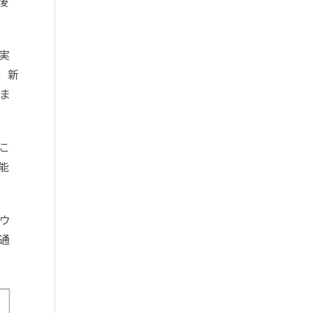
後
実
、新
ま
こ
能
ウ
通