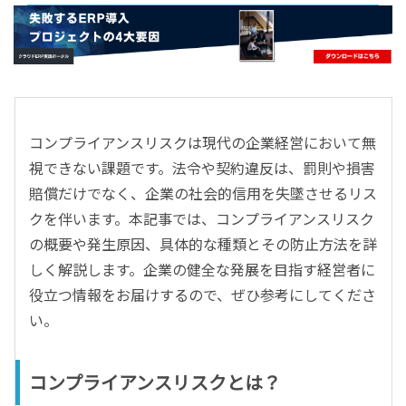
- すべて -
ERP
会計
経営／業績管理
サプライチェーン／生産管理
コンプライアンスリスクは現代の企業経営において無
CRM／営業支援／Eコマース
視できない課題です。法令や契約違反は、罰則や損害
DX（2025年の崖）／クラウドコンピューティング
賠償だけでなく、企業の社会的信用を失墜させるリス
データ分析／BI
クを伴います。本記事では、コンプライアンスリスク
ガバナンス／リスク管理
の概要や発生原因、具体的な種類とその防止方法を詳
BPR／業務改善
しく解説します。企業の健全な発展を目指す経営者に
役立つ情報をお届けするので、ぜひ参考にしてくださ
い。
コンプライアンスリスクとは？