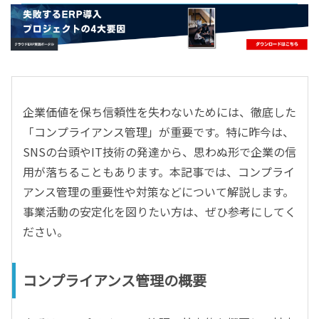
- すべて -
ERP
会計
経営／業績管理
サプライチェーン／生産管理
企業価値を保ち信頼性を失わないためには、徹底した
CRM／営業支援／Eコマース
「コンプライアンス管理」が重要です。特に昨今は、
DX（2025年の崖）／クラウドコンピューティング
SNSの台頭やIT技術の発達から、思わぬ形で企業の信
データ分析／BI
用が落ちることもあります。本記事では、コンプライ
ガバナンス／リスク管理
アンス管理の重要性や対策などについて解説します。
BPR／業務改善
事業活動の安定化を図りたい方は、ぜひ参考にしてく
ださい。
コンプライアンス管理の概要