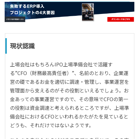
- すべて -
ERP
会計
経営／業績管理
サプライチェーン／生産管理
現状認識
CRM／営業支援／Eコマース
DX（2025年の崖）／クラウドコンピューティング
上場会社はもちろんIPO上場準備会社で活躍す
データ分析／BI
る”CFO（財務最高責任者）”、名前のとおり、企業運
ガバナンス／リスク管理
営の礎であるお金を適切に調達・管理し、事業運営を
BPR／業務改善
管理面から支えるのがその役割といえるでしょう。お
金あっての事業運営ですので、その意味でCFOの第一
の役割は資金調達と考えられるところですが、上場準
備会社におけるCFOといわれるかたがたを見ていると
どうも、それだけではないようです。