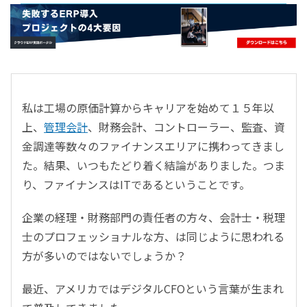
- すべて -
ERP
会計
経営／業績管理
サプライチェーン／生産管理
私は工場の原価計算からキャリアを始めて１５年以
CRM／営業支援／Eコマース
上、
管理会計
、財務会計、コントローラー、監査、資
DX（2025年の崖）／クラウドコンピューティング
金調達等数々のファイナンスエリアに携わってきまし
データ分析／BI
た。結果、いつもたどり着く結論がありました。つま
ガバナンス／リスク管理
り、ファイナンスはITであるということです。
BPR／業務改善
企業の経理・財務部門の責任者の方々、会計士・税理
士のプロフェッショナルな方、は同じように思われる
方が多いのではないでしょうか？
最近、アメリカではデジタルCFOという言葉が生まれ