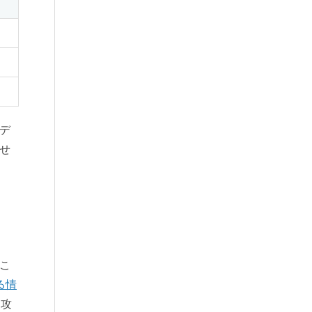
デ
せ
こ
る情
た攻