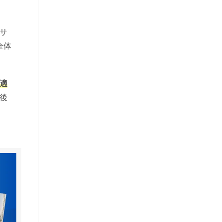
サ
全体
適
後