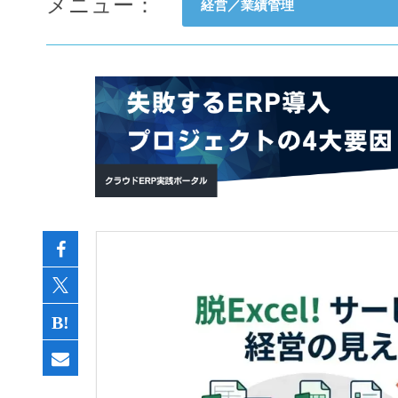
メニュー：
経営／業績管理
- すべて -
ERP
会計
経営／業績管理
サプライチェーン／生産管理
CRM／営業支援／Eコマース
DX（2025年の崖）／クラウド
データ分析／BI
ガバナンス／リスク管理
BPR／業務改善