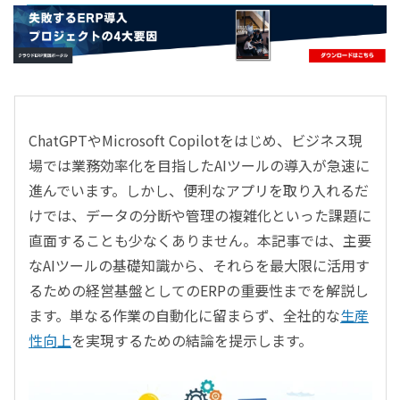
- すべて -
ERP
会計
経営／業績管理
サプライチェーン／生産管理
ChatGPTやMicrosoft Copilotをはじめ、ビジネス現
CRM／営業支援／Eコマース
場では業務効率化を目指したAIツールの導入が急速に
DX（2025年の崖）／クラウドコンピューティング
進んでいます。しかし、便利なアプリを取り入れるだ
データ分析／BI
けでは、データの分断や管理の複雑化といった課題に
ガバナンス／リスク管理
直面することも少なくありません。本記事では、主要
BPR／業務改善
なAIツールの基礎知識から、それらを最大限に活用す
るための経営基盤としてのERPの重要性までを解説し
ます。単なる作業の自動化に留まらず、全社的な
生産
性向上
を実現するための結論を提示します。