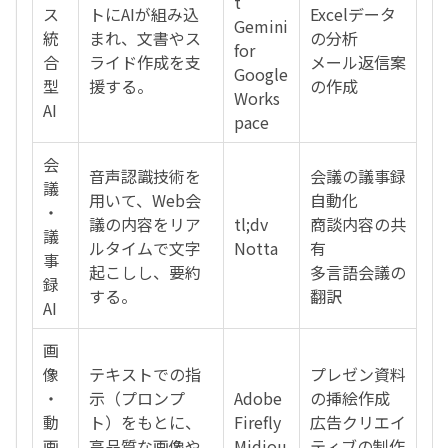
t
ス
トにAIが組み込
Excelデータ
Gemini
統
まれ、文書やス
の分析
for
合
ライド作成を支
メール返信案
Google
型
援する。
の作成
Works
AI
pace
会
音声認識技術を
会議の議事録
議
用いて、Web会
自動化
・
議の内容をリア
tl;dv
商談内容の共
議
ルタイムで文字
Notta
有
事
起こしし、要約
多言語会議の
録
する。
翻訳
AI
画
像
テキストでの指
プレゼン資料
・
示（プロンプ
Adobe
の挿絵作成
動
ト）をもとに、
Firefly
広告クリエイ
画
高品質な画像や
Midjou
ティブの制作