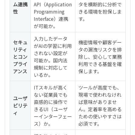
ム連携
API（Application
タを横断的に分析で
性
Programming
きる環境を担保しま
Interface）連携
す。
が可能か。
入力したデータ
セキュ
機密情報や顧客デー
がAIの学習に利用
リティ
タの漏洩リスクを排
されない設定が
とコン
除し、安心して業務
可能か。国内法
プライ
利用できる基盤を確
規制に対応して
アンス
保します。
いるか。
ITスキルが高く
ツールが高度でも、
ない従業員でも
現場で使われなけれ
ユーザ
直感的に操作で
ば意味がありませ
ビリテ
きるUI（ユーザ
ん。定着率を高める
ィ
ーインターフェー
ための使いやすさは
ス）か。
必須です。