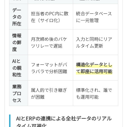
デー
担当者のPC内に散
統合データベース
タの
在（サイロ化）
に一元管理
所在
情報
月次締め後のバケ
入力と同時にリア
の鮮
ツリレーで遅延
ルタイム更新
度
AIと
フォーマットがバ
構造化データとし
の親
ラバラで分析困難
て即座に活用可能
和性
業務
属人的で引き継ぎ
標準化され、誰で
プロ
が困難
も運用可能
セス
AIとERPの連携による全社データのリアル
タイム可視化