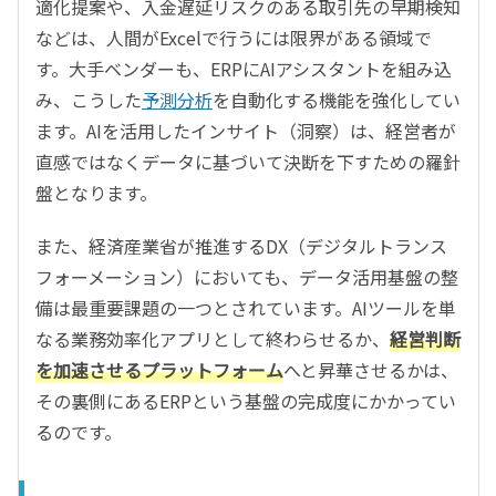
適化提案や、入金遅延リスクのある取引先の早期検知
などは、人間がExcelで行うには限界がある領域で
す。大手ベンダーも、ERPにAIアシスタントを組み込
み、こうした
予測分析
を自動化する機能を強化してい
ます。AIを活用したインサイト（洞察）は、経営者が
直感ではなくデータに基づいて決断を下すための羅針
盤となります。
また、経済産業省が推進するDX（デジタルトランス
フォーメーション）においても、データ活用基盤の整
備は最重要課題の一つとされています。AIツールを単
なる業務効率化アプリとして終わらせるか、
経営判断
を加速させるプラットフォーム
へと昇華させるかは、
その裏側にあるERPという基盤の完成度にかかってい
るのです。