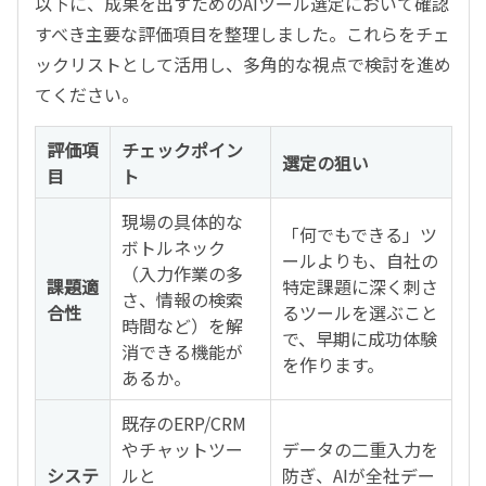
以下に、成果を出すためのAIツール選定において確認
すべき主要な評価項目を整理しました。これらをチェ
ックリストとして活用し、多角的な視点で検討を進め
てください。
評価項
チェックポイン
選定の狙い
目
ト
現場の具体的な
「何でもできる」ツ
ボトルネック
ールよりも、自社の
（入力作業の多
課題適
特定課題に深く刺さ
さ、情報の検索
合性
るツールを選ぶこと
時間など）を解
で、早期に成功体験
消できる機能が
を作ります。
あるか。
既存のERP/CRM
やチャットツー
データの二重入力を
システ
ルと
防ぎ、AIが全社デー