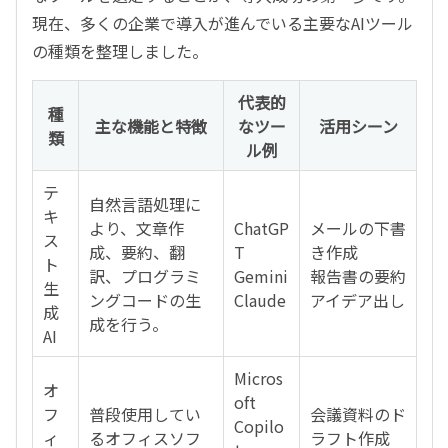
現在、多くの企業で導入が進んでいる主要なAIツール
の種類を整理しました。
代表的
種
主な機能と特徴
なツー
活用シーン
類
ル例
テ
自然言語処理に
キ
より、文章作
ChatGP
メールの下書
ス
成、要約、翻
T
き作成
ト
訳、プログラミ
Gemini
報告書の要約
生
ングコードの生
Claude
アイデア出し
成
成を行う。
AI
Micros
オ
oft
フ
普段使用してい
会議資料のド
Copilo
ィ
るオフィスソフ
ラフト作成