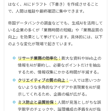
はなく、AIにドラフト（下書き）を作成させること
で、人間は推敲や最終確認に集中できます。
帝国データバンクの調査などでも、生成AIを活用して
いる企業の多くが「業務時間の短縮」や「業務品質の
向上」を効果として挙げています。具体的には、以下
のような変化が現場で起きています。
リサーチ業務の効率化：
膨大な資料やWeb上の
情報をAIが要約し、必要なポイントだけを抽出
するため、情報収集にかかる時間が半減する。
クリエイティブの質の向上：
一人では思いつか
ないような多角的なアイデアや表現案をAIが提
示してくれるため、企画の幅が広がる。
ミス防止と品質担保：
人間が見落としがちな誤
字脱字のチェックや、論理構成の矛盾をAIが指